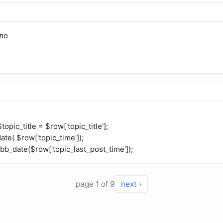
ло
$topic_title = $row['topic_title'];
te( $row['topic_time']);
 bb_date($row['topic_last_post_time']);
page 1 of 9
next ›