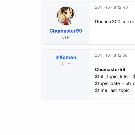
2011-10-18 12:40
После r300 слете
Chumaster59
User
2011-10-18 12:58
InKomen
User
Chumaster59
,
$full_topic_title = 
$topic_date = bb_da
$time_last_topic =