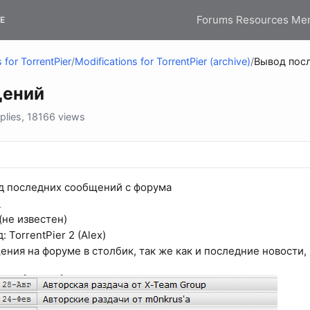
Forums
Resources
Me
E
 for TorrentPier
/
Modifications for TorrentPier (archive)
/
Вывод пос
щений
lies, 18166 views
д последних сообщений с форума
_
 (не известен)
 TorrentPier 2 (Alex)
ния на форуме в столбик, так же как и последние новости