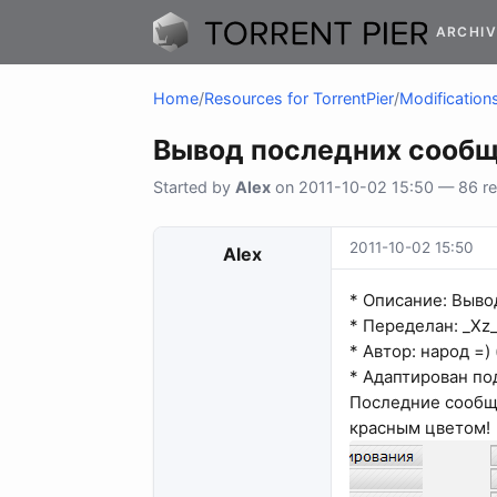
ARCHIV
Home
/
Resources for TorrentPier
/
Modifications
Вывод последних сооб
Started by
Alex
on 2011-10-02 15:50 — 86 rep
2011-10-02 15:50
Alex
* Описание: Выво
* Переделан: _Xz
* Автор: народ =)
* Адаптирован под:
Последние сообще
красным цветом!