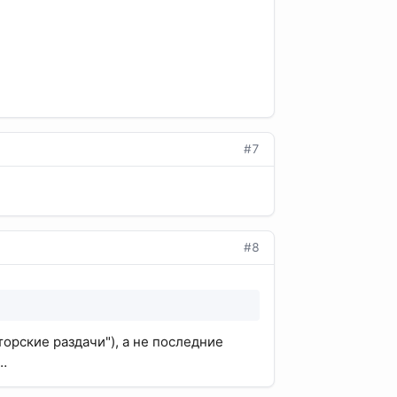
#7
#8
торские раздачи"), а не последние
ь…