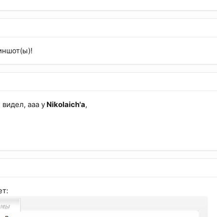
иншот(ы)!
 видел, ааа у
Nikolaich'a
,
ет: