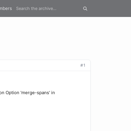
mbers
#1
ion Option 'merge-spans' in