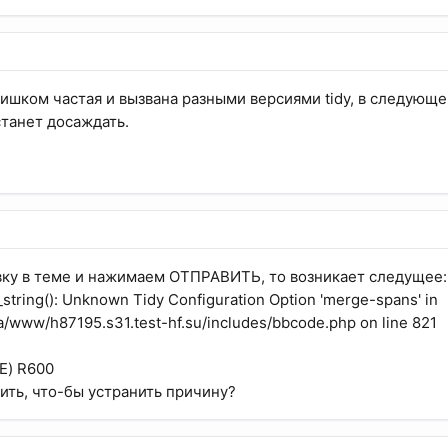
лишком частая и вызвана разными версиями tidy, в следующ
танет досаждать.
вку в теме и нажимаем ОТПРАВИТЬ, то возникает следущее:
r_string(): Unknown Tidy Configuration Option 'merge-spans' in
/www/h87195.s31.test-hf.su/includes/bbcode.php on line 821
E) R600
ть, что-бы устранить причину?