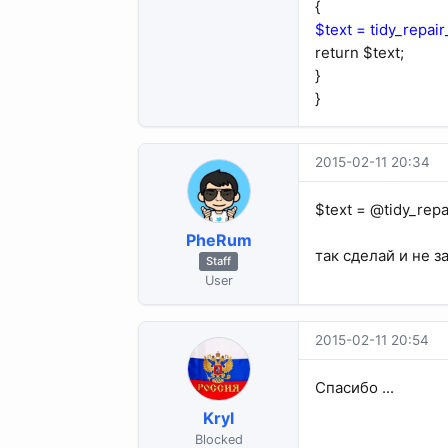
{
$text = tidy_repair_
return $text;
}
}
2015-02-11 20:34
$text = @tidy_repair
PheRum
так сделай и не з
Staff
User
2015-02-11 20:54
Спасибо ...
Kryl
Blocked