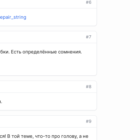
#6
epair_string
#7
ибки. Есть определённые сомнения.
#8
.
#9
! В той теме, что-то про голову, а не