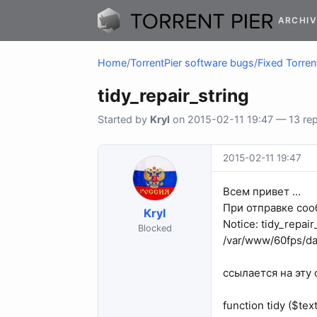
ARCHIV
Home
/
TorrentPier software bugs
/
Fixed Torren
tidy_repair_string
Started by
Kryl
on 2015-02-11 19:47 — 13 rep
2015-02-11 19:47
Всем привет ...
При отправке соо
Kryl
Notice: tidy_repair
Blocked
/var/www/60fps/da
ссылается на эту
function tidy ($text