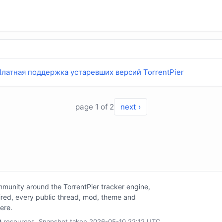
Платная поддержка устаревших версий TorrentPier
page 1 of 2
next ›
unity around the TorrentPier tracker engine,
tired, every public thread, mod, theme and
here.
0
resources. Snapshot taken 2026-05-10 22:12 UTC.