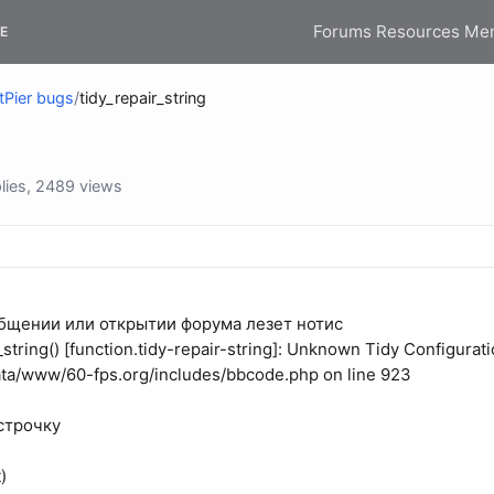
Forums
Resources
Me
E
tPier bugs
/
tidy_repair_string
lies, 2489 views
бщении или открытии форума лезет нотис
_string() [function.tidy-repair-string]: Unknown Tidy Configurat
ta/www/60-fps.org/includes/bbcode.php on line 923
 строчку
)