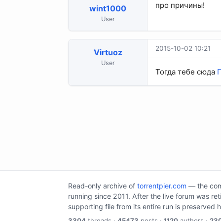
про причины!
wint1000
User
2015-10-02 10:21
Virtuoz
User
Тогда тебе сюда
Read-only archive of
torrentpier.com
— the comm
running since 2011. After the live forum was re
supporting file from its entire run is preserved 
3304
threads ·
45473
posts ·
1120
authors ·
23