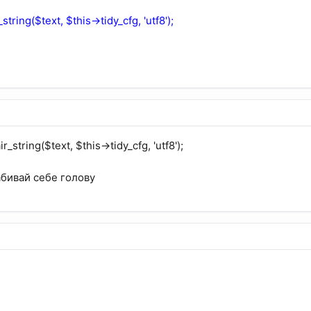
string($text, $this->tidy_cfg, 'utf8');
_string($text, $this->tidy_cfg, 'utf8');
абивай себе голову