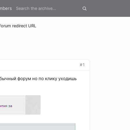
mbers
orum redirect URL
#1
 обычный форум но по клику уходишь