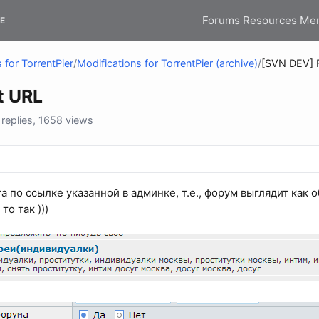
Forums
Resources
Me
E
 for TorrentPier
/
Modifications for TorrentPier (archive)
/
[SVN DEV] F
t URL
eplies, 1658 views
а по ссылке указанной в админке, т.е., форум выглядит как
 то так )))