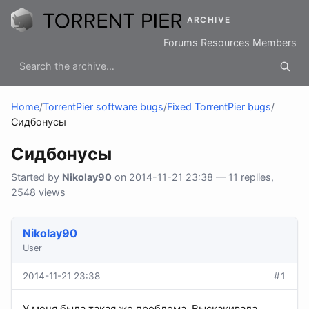
ARCHIVE
Forums
Resources
Members
Home
/
TorrentPier software bugs
/
Fixed TorrentPier bugs
/
Сидбонусы
Сидбонусы
Started by
Nikolay90
on 2014-11-21 23:38 — 11 replies,
2548 views
Nikolay90
User
2014-11-21 23:38
#1
У меня была такая же проблема. Выскакивала