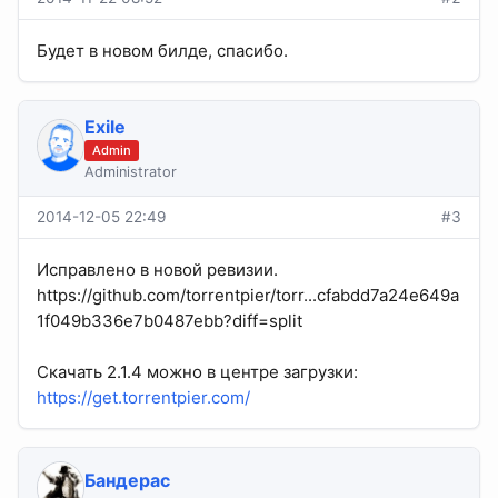
Будет в новом билде, спасибо.
Exile
Admin
Administrator
2014-12-05 22:49
#3
Исправлено в новой ревизии.
https://github.com/torrentpier/torr...cfabdd7a24e649a
1f049b336e7b0487ebb?diff=split
Скачать 2.1.4 можно в центре загрузки:
https://get.torrentpier.com/
Бандерас