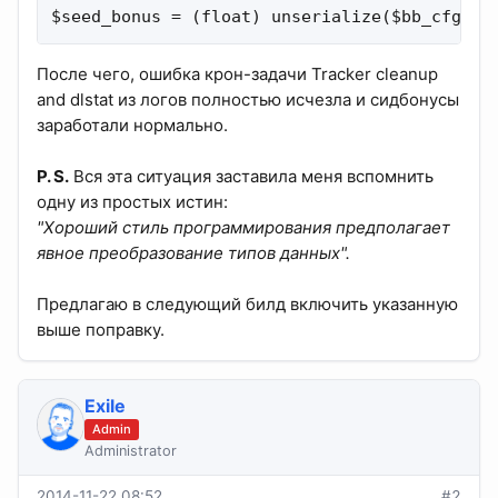
$seed_bonus = (float) unserialize($bb_cfg['s
После чего, ошибка крон-задачи Tracker cleanup
and dlstat из логов полностью исчезла и сидбонусы
заработали нормально.
P. S.
Вся эта ситуация заставила меня вспомнить
одну из простых истин:
"Хороший стиль программирования предполагает
явное преобразование типов данных".
Предлагаю в следующий билд включить указанную
выше поправку.
Exile
Admin
Administrator
2014-11-22 08:52
#2