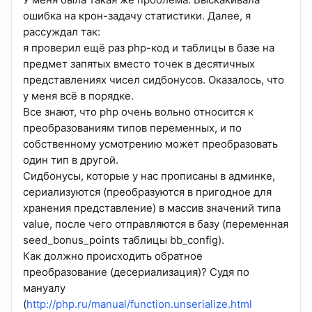
ошибка на крон-задачу статистики. Далее, я
рассуждал так:
я проверил ещё раз php-код и таблицы в базе на
предмет запятых вместо точек в десятичных
представлениях чисел сидбонусов. Оказалось, что
у меня всё в порядке.
Все знают, что php очень вольно относится к
преобразованиям типов переменных, и по
собственному усмотрению может преобразовать
один тип в другой.
Сидбонусы, которые у нас прописаны в админке,
сериализуются (преобразуются в пригодное для
хранения представление) в массив значений типа
value, после чего отправляются в базу (переменная
seed_bonus_points таблицы bb_config).
Как должно происходить обратное
преобразование (десериализация)? Судя по
мануалу
(
http://php.ru/manual/function.unserialize.html