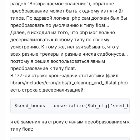
раздел "Возвращаемое значение"), обратное
преобразование может быть к одному из пяти (!)
типов. По здравой логике, php сам должен был бы
преобразовать по умолчанию к типу float...
Далее, я исходил из того, что php мог вольно
десериализовать к любому типу по своему
усмотрению. К тому же, нельзя забывать, что у
всех разные трекеры и разные числа сидбонусов...
поэтому я решил воспользоваться явным
преобразование к типу float.
В 177-ой строке крон-задачи статистики (файл
library/includes/cron/jobs/tr_cleanup_and_dlstat.php)
есть строка с десериализацией:
$seed_bonus = unserialize($bb_cfg['seed_bonu
я её заменил на строку с явным преобразованием к
типу float: