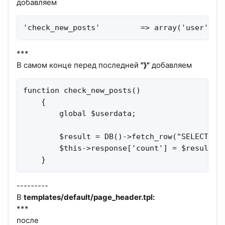
добавляем
'check_new_posts'         => array('user'),
***
В самом конце перед последней
"}"
добавляем
function check_new_posts()

    {

        global $userdata;

        $result = DB()->fetch_row("SELECT COU
        $this->response['count'] = $result['k
    }
---------
В
templates/default/page_header.tpl:
***
после