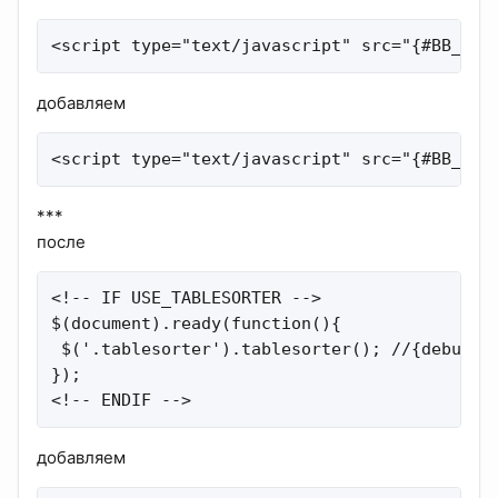
<script type="text/javascript" src="{#BB_ROO
добавляем
<script type="text/javascript" src="{#BB_ROO
***
после
<!-- IF USE_TABLESORTER -->

$(document).ready(function(){

 $('.tablesorter').tablesorter(); //{debug: t
});

<!-- ENDIF -->
добавляем