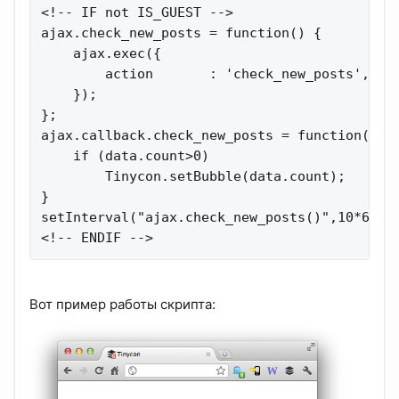
<!-- IF not IS_GUEST -->

ajax.check_new_posts = function() {

    ajax.exec({

        action       : 'check_new_posts',

    });

};

ajax.callback.check_new_posts = function(data
    if (data.count>0) 

        Tinycon.setBubble(data.count);

}

setInterval("ajax.check_new_posts()",10*60*1
<!-- ENDIF -->
Вот пример работы скрипта: