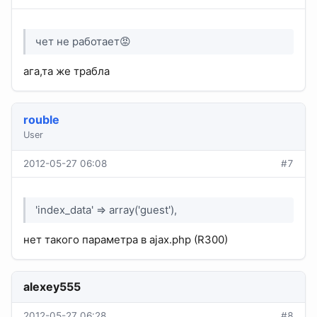
чет не работает😡
ага,та же трабла
rouble
User
2012-05-27 06:08
#7
'index_data' => array('guest'),
нет такого параметра в ajax.php (R300)
alexey555
2012-05-27 06:28
#8