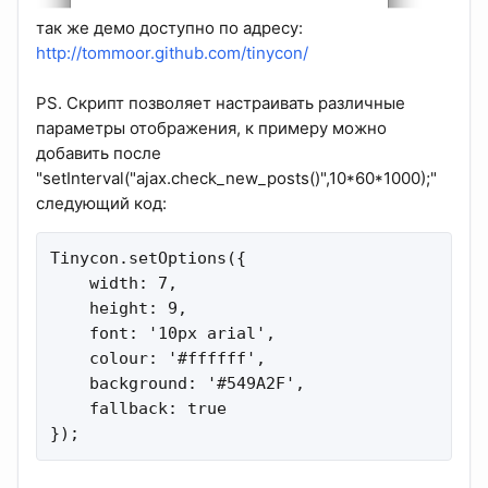
так же демо доступно по адресу:
http://tommoor.github.com/tinycon/
PS. Скрипт позволяет настраивать различные
параметры отображения, к примеру можно
добавить после
"setInterval("ajax.check_new_posts()",10*60*1000);"
следующий код:
Tinycon.setOptions({

    width: 7,

    height: 9,

    font: '10px arial',

    colour: '#ffffff',

    background: '#549A2F',

    fallback: true 

});