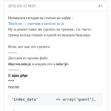
2012-03-12 18:51
#1
Наткнулся сегодня на статью на хабре -
Tinyicon — счетчик в favicon на js
Ну и решил такое же сделать на трекере, т.к. часто
трекер всегда открыт в одной из вкладок браузера.
Итак, вот как это сделать:
-------
Достаем из архива файл
tinycon.min.js
и кладем его в
misc\js\
------
В
ajax.php:
***
после
'index_data'        => array('guest'),