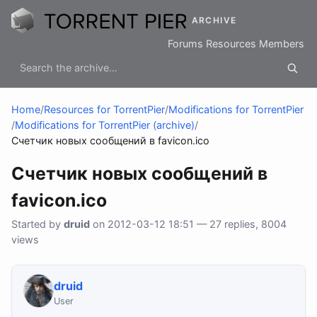
ARCHIVE
Forums
Resources
Members
Home
/
Resources for TorrentPier
/
Modifications for TorrentPier
/
Modifications for TorrentPier (archive)
/
Счетчик новых сообщений в favicon.ico
Счетчик новых сообщений в
favicon.ico
Started by
druid
on 2012-03-12 18:51 — 27 replies, 8004
views
druid
User