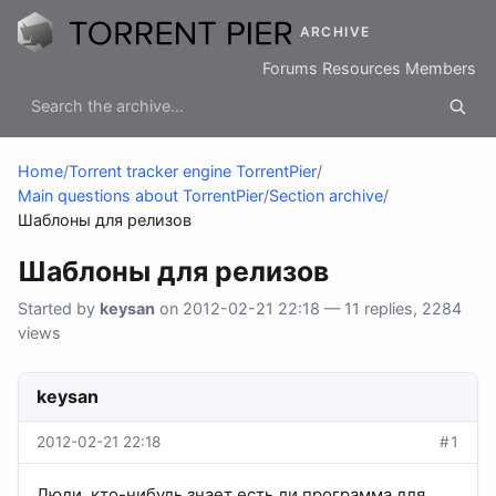
ARCHIVE
Forums
Resources
Members
Home
/
Torrent tracker engine TorrentPier
/
Main questions about TorrentPier
/
Section archive
/
Шаблоны для релизов
Шаблоны для релизов
Started by
keysan
on 2012-02-21 22:18 — 11 replies, 2284
views
keysan
2012-02-21 22:18
#1
Люди, кто-нибудь знает есть ли программа для