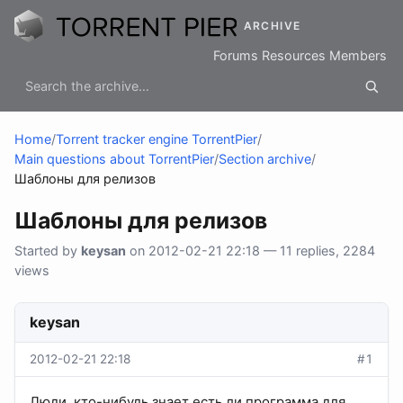
ARCHIVE
Forums
Resources
Members
Home
/
Torrent tracker engine TorrentPier
/
Main questions about TorrentPier
/
Section archive
/
Шаблоны для релизов
Шаблоны для релизов
Started by
keysan
on 2012-02-21 22:18 — 11 replies, 2284
views
keysan
2012-02-21 22:18
#1
Люди, кто-нибудь знает есть ли программа для