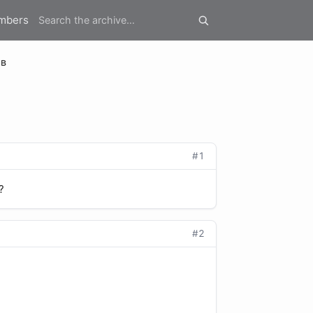
mbers
ов
#1
?
#2