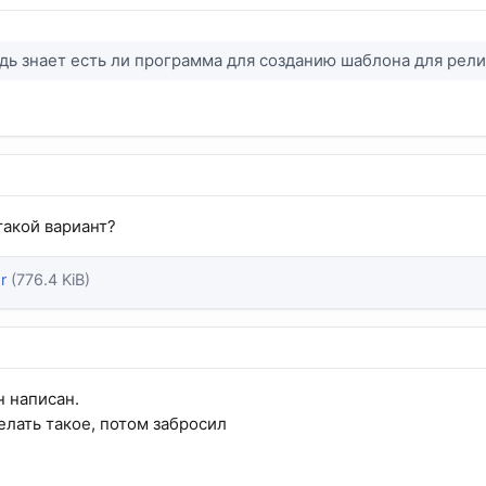
дь знает есть ли программа для созданию шаблона для рели
 такой вариант?
r
(776.4 KiB)
н написан.
елать такое, потом забросил