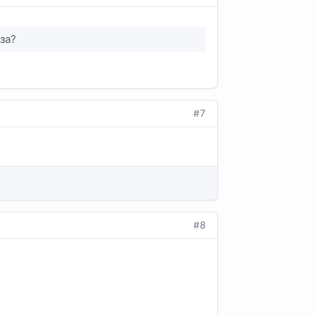
за?
#7
#8