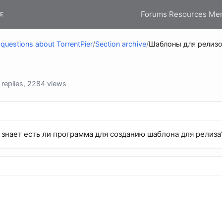
Forums
Resources
Me
E
questions about TorrentPier
/
Section archive
/
Шаблоны для релиз
replies, 2284 views
 знает есть ли программа для созданию шаблона для релиза