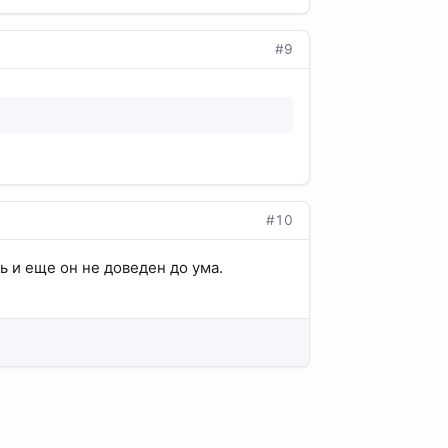
#9
#10
ь и еще он не доведен до ума.