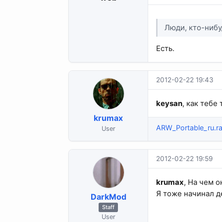
Люди, кто-нибу
Есть.
2012-02-22 19:43
keysan
, как тебе
krumax
ARW_Portable_ru.ra
User
2012-02-22 19:59
krumax
, На чем о
Я тоже начинал д
DarkMod
Staff
User