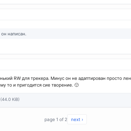
м он написан.
енький RW для трекера. Минус он не адаптирован просто лен
му то и пригодится сие творение. 🙂
(44.0 KiB)
page 1 of 2
next ›