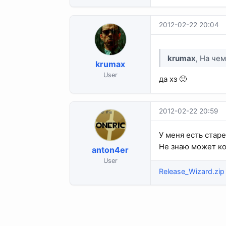
2012-02-22 20:04
krumax
, На че
krumax
User
да хз 🙂
2012-02-22 20:59
У меня есть стар
Не знаю может ко
anton4er
User
Release_Wizard.zip