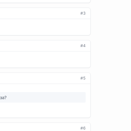
#3
#4
#5
за?
#6