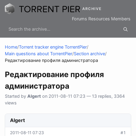
ARCHIVE
Forums
Resources
Members
Home
/
Torrent tracker engine TorrentPier
/
Main questions about TorrentPier
/
Section archive
/
Редактирование профиля администратора
Редактирование профиля
администратора
Started by
Algert
on 2011-08-11 07:23 — 13 replies, 3364
views
Algert
2011-08-11 07:23
#1