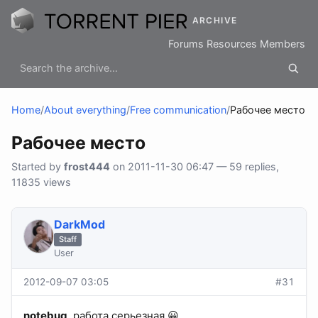
ARCHIVE
Forums
Resources
Members
Home
/
About everything
/
Free communication
/
Рабочее место
Рабочее место
Started by
frost444
on 2011-11-30 06:47 — 59 replies,
11835 views
DarkMod
Staff
User
2012-09-07 03:05
#31
notebug
, работа серьезная 😀