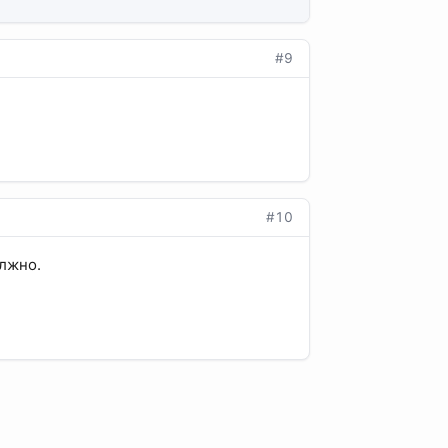
#9
#10
олжно.