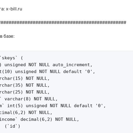
: x-bill.ru
################################################
в базе:
`skeys` (

) unsigned NOT NULL auto_increment,

t(10) unsigned NOT NULL default '0',

rchar(15) NOT NULL,

rchar(35) NOT NULL,

rchar(25) NOT NULL,

` varchar(8) NOT NULL,

m` int(5) unsigned NOT NULL default '0',

cimal(6,2) NOT NULL,

income` decimal(6,2) NOT NULL,

  (`id`)
