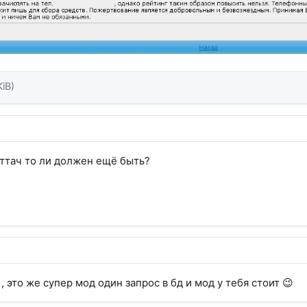
KiB)
аттач то ли должен ещё быть?
е , это же супер мод один запрос в бд и мод у тебя стоит 😉