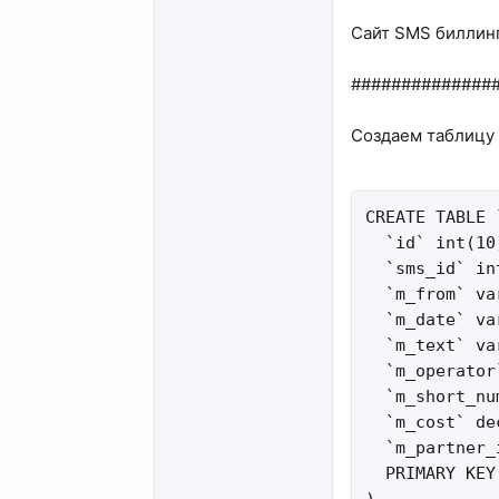
Сайт SMS биллинга
##############
Создаем таблицу 
CREATE TABLE 
  `id` int(10
  `sms_id` in
  `m_from` va
  `m_date` va
  `m_text` va
  `m_operator
  `m_short_nu
  `m_cost` de
  `m_partner_
  PRIMARY KEY