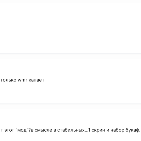
 только wmr капает
ет этот "мод"?в смысле в стабильных...1 скрин и набор букаф..