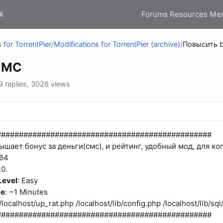
Forums
Resources
Me
E
 for TorrentPier
/
Modifications for TorrentPier (archive)
/
Повысить 
СМС
 replies, 3026 views
################################################
ышает бонус за деньги(смс), и рейтинг, удобный мод, для ког
D64
.0.
 Level
: Easy
me
: ~1 Minutes
 /localhost/up_rat.php /localhost/lib/config.php /localhost/lib/sq
################################################