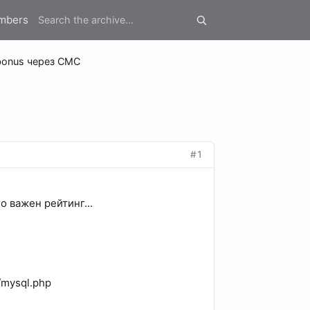
mbers
bonus через СМС
#1
о важен рейтинг...
l/mysql.php