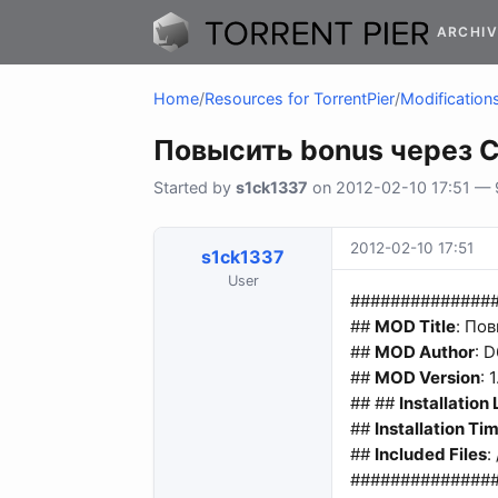
ARCHIV
Home
/
Resources for TorrentPier
/
Modifications
Повысить bonus через 
Started by
s1ck1337
on 2012-02-10 17:51 — 9
2012-02-10 17:51
s1ck1337
User
##############
##
MOD Title
: Пов
##
MOD Author
: 
##
MOD Version
: 1
## ##
Installation
##
Installation Ti
##
Included Files
:
##############