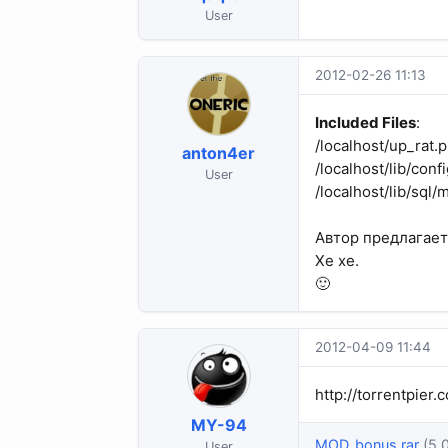
User
2012-02-26 11:13
Included Files
:
/localhost/up_rat.
anton4er
/localhost/lib/conf
User
/localhost/lib/sql/
Автор предлагает
Хе хе.
🙂
2012-04-09 11:44
http://torrentpie
MY-94
MOD_bonus.rar
(5.
User