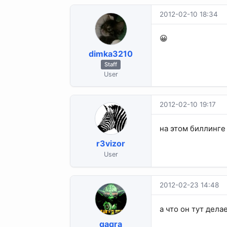
2012-02-10 18:34
😀
dimka3210
Staff
User
2012-02-10 19:17
на этом биллинге
r3vizor
User
2012-02-23 14:48
а что он тут дела
qaqra