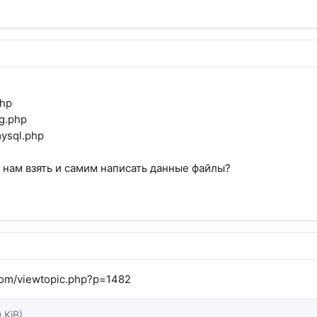
php
ig.php
mysql.php
 нам взять и самим написать данные файлы?
r.com/viewtopic.php?p=1482
0 KiB)