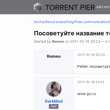
ARCHIV
Home
/
About everything
/
Free communication
/
Посоветуйте название 
Started by
Romeo
on 2011-10-16 20:23 — 5 r
2011-10-16 20:23
Romeo
Ребят, посоветуе
2011-10-16 21:03
wow-pc.ru
DarkMod
Staff