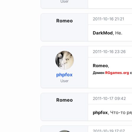
User
2011-10-16 21:21
Romeo
DarkMod
, Не.
2011-10-16 23:26
Romeo
,
Домен
RGgames.org
с
phpfox
User
2011-10-17 09:42
Romeo
phpfox
, Что-то ря
2011-10-19 17:07