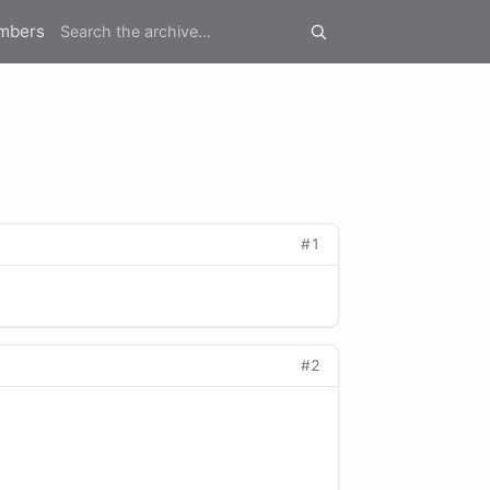
mbers
#1
#2