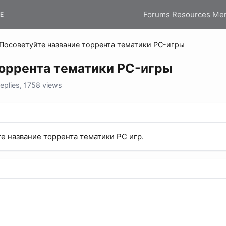
Forums
Resources
Me
E
Посоветуйте название торрента тематики PC-игры
торрента тематики PC-игры
eplies, 1758 views
те название торрента тематики PC игр.