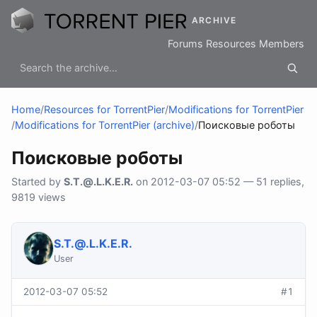
ARCHIVE
Forums
Resources
Members
Home
/
Resources for TorrentPier
/
Modifications for TorrentPier
/
Modifications for TorrentPier (archive)
/
Поисковые роботы
Поисковые роботы
Started by
S.T.@.L.K.E.R
.
on 2012-03-07 05:52 — 51 replies,
9819 views
S.T.@.L.K.E.R
.
User
2012-03-07 05:52
#1