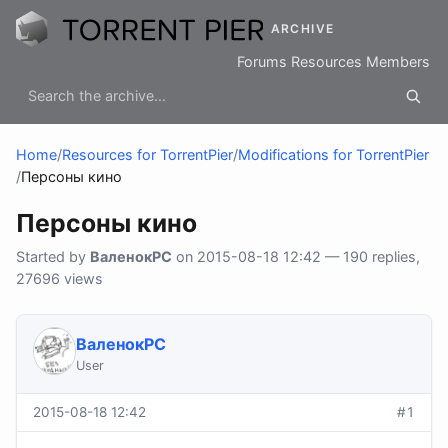
ARCHIVE
Forums
Resources
Members
Home
/
Resources for TorrentPier
/
Modifications for TorrentPier
/
Персоны кино
Персоны кино
Started by
ВаленокPC
on 2015-08-18 12:42 — 190 replies,
27696 views
ВаленокPC
User
2015-08-18 12:42
#1