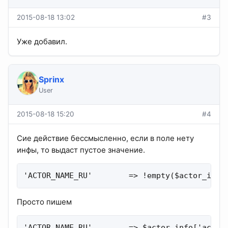
2015-08-18 13:02
#3
Уже добавил.
Sprinx
User
2015-08-18 15:20
#4
Сие действие бессмысленно, если в поле нету
инфы, то выдаст пустое значение.
'ACTOR_NAME_RU'        => !empty($actor_info
Просто пишем
'ACTOR_NAME_RU'        => $actor_info['actor