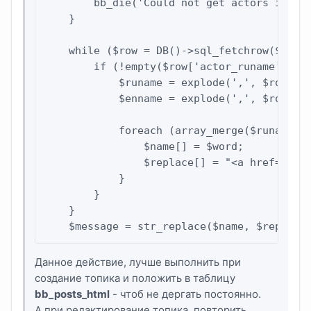
        bb_die('Could not get actors inform
    }

    while ($row = DB()->sql_fetchrow($resul
        if (!empty($row['actor_runame']) ||
            $runame = explode(',', $row['ac
            $enname = explode(',', $row['ac
            foreach (array_merge($runame, $
                $name[] = $word;

                $replace[] = "<a href=\"act
            }

        }

    }

    $message = str_replace($name, $replace
Данное действие, лучше выполнить при
создание топика и положить в таблицу
bb_posts_html
- чтоб не дергать постоянно.
А при редактирование топика, повторить