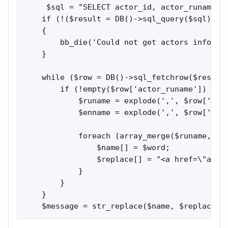
     $sql = "SELECT actor_id, actor_runame, a
    if (!($result = DB()->sql_query($sql)))

    {

        bb_die('Could not get actors informat
    }

    while ($row = DB()->sql_fetchrow($result)
        if (!empty($row['actor_runame']) || !
            $runame = explode(',', $row['acto
            $enname = explode(',', $row['acto
            foreach (array_merge($runame, $en
                $name[] = $word;

                $replace[] = "<a href=\"actor
            }

        }

    }

    $message = str_replace($name, $replace, 