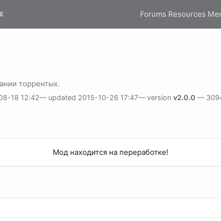
Forums
Resources
Me
E
ании торрентых.
8-18 12:42— updated 2015-10-26 17:47— version
v2.0.0
— 3094
Мод находится на переработке!​