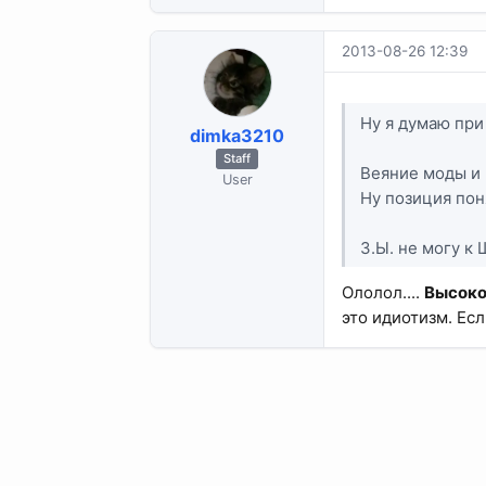
2013-08-26 12:39
Ну я думаю при
dimka3210
Staff
Веяние моды и 
User
Ну позиция пон
З.Ы. не могу к
Ололол....
Высок
это идиотизм. Ес