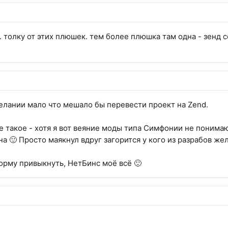
. толку от этих плюшек. тем более плюшка там одна - зенд с
елании мало что мешало бы перевести проект на Zend.
е такое - хотя я вот веяние моды типа Симфонии не понимаю
а 🙂 Просто маякнул вдруг загорится у кого из разрабов жел
торму привыкнуть, НетБинс моё всё 🙂