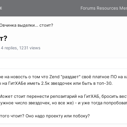
Forums
Resources
Me
E
Овчинка выделки... стоит?
т?
 replies, 1231 views
е на новость о том что Zend "раздает" своё платное ПО на х
 на ГитХАБе иметь 2.5к звездочек или быть в топ-30.
 Может стоит перенести репозитарий на ГитХАБ, бросить вес
ужное число звездочек, но все же) - и уже тогда попробовать
того чтоит? Оно надо проекту или побоку?