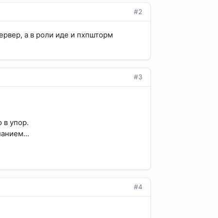
#2
ервер, а в роли иде и пхпшторм
#3
 в упор.
анием...
#4