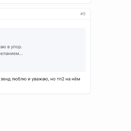
#5
аю в упор.
желанием...
 зенд люблю и уважаю, но тп2 на нём