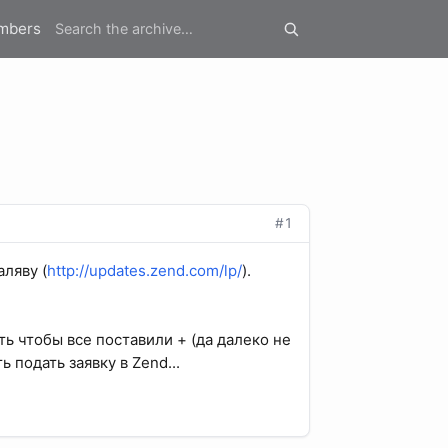
mbers
#1
аляву (
http://updates.zend.com/lp/
).
ть чтобы все поставили + (да далеко не
 подать заявку в Zend...