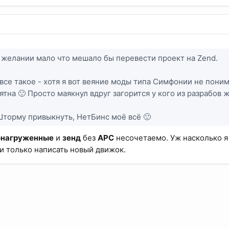
 желании мало что мешало бы перевести проект на Zend.
все такое - хотя я вот веяние моды типа Симфонии не поним
ятна 🙂 Просто маякнул вдруг загорится у кого из разрабов 
 Шторму привыкнуть, НетБинс моё всё 🙂
онагруженные
и
зенд
без
APC
несочетаемо. Уж насколько я
ли только написать новый движок.