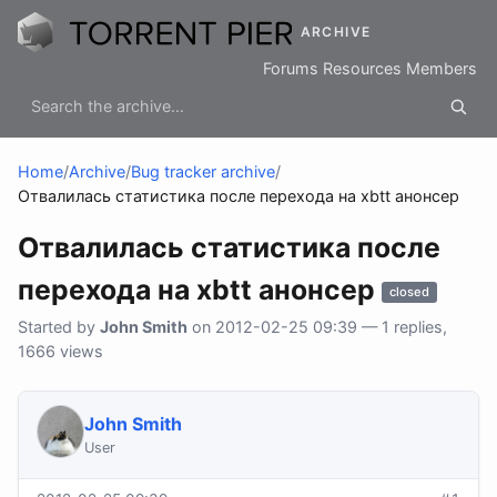
ARCHIVE
Forums
Resources
Members
Home
/
Archive
/
Bug tracker archive
/
Отвалилась статистика после перехода на xbtt анонсер
Отвалилась статистика после
перехода на xbtt анонсер
closed
Started by
John Smith
on 2012-02-25 09:39 — 1 replies,
1666 views
John Smith
User