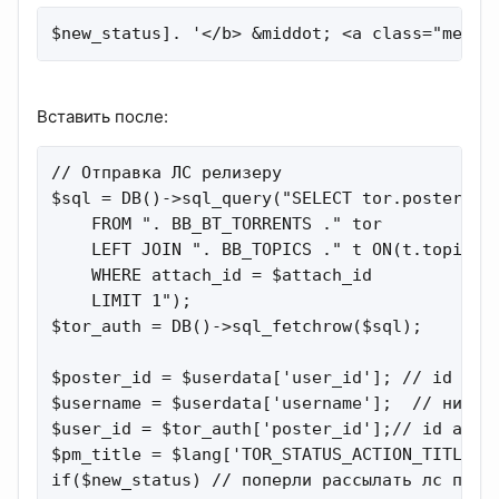
$new_status]. '</b> &middot; <a class="med" 
Вставить после:
// Отправка ЛС релизеру

$sql = DB()->sql_query("SELECT tor.poster_id,
    FROM ". BB_BT_TORRENTS ." tor

    LEFT JOIN ". BB_TOPICS ." t ON(t.topic_id
    WHERE attach_id = $attach_id

    LIMIT 1");

$tor_auth = DB()->sql_fetchrow($sql);

$poster_id = $userdata['user_id']; // id моде
$username = $userdata['username'];  // ник мо
$user_id = $tor_auth['poster_id'];// id автор
$pm_title = $lang['TOR_STATUS_ACTION_TITLE'];
if($new_status) // поперли рассылать лс при с