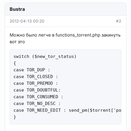
Bustra
2012-04-13 00:20
#2
Можно было легче в functions_torrent.php закинуть
вот это
switch ($new_tor_status)

{

case TOR_DUP :

case TOR_CLOSED :

case TOR_PREMOD :

case TOR_DOUBTFUL:

case TOR_CONSUMED :

case TOR_NO_DESC :

case TOR_NEED_EDIT : send_pm($torrent['poste
}