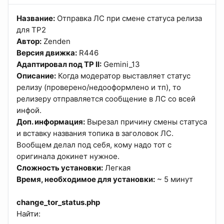
Название:
Отправка ЛС при смене статуса релиза
для TP2
Автор:
Zenden
Версия движка:
R446
Адаптировал под TP II:
Gemini_13
Описание:
Когда модератор выставляет статус
релизу (проверено/недооформлено и тп), то
релизеру отправляется сообщение в ЛС со всей
инфой.
Доп. информация:
Вырезал причину смены статуса
и вставку названия топика в заголовок ЛС.
Вообщем делал под себя, кому надо тот с
оригинала докинет нужное.
Cложность установки:
Легкая
Время, необходимое для установки:
~ 5 минут
change_tor_status.php
Найти: