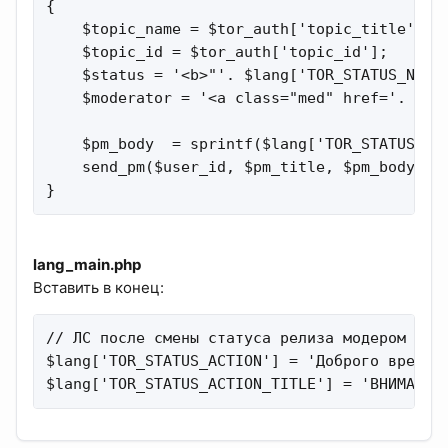
{

    $topic_name = $tor_auth['topic_title'];

    $topic_id = $tor_auth['topic_id'];

    $status = '<b>"'. $lang['TOR_STATUS_NAME'
    $moderator = '<a class="med" href='. PROF
    $pm_body  = sprintf($lang['TOR_STATUS_ACT
    send_pm($user_id, $pm_title, $pm_body, $p
}
lang_main.php
Вставить в конец:
// ЛС после смены статуса релиза модером

$lang['TOR_STATUS_ACTION'] = 'Доброго времен
$lang['TOR_STATUS_ACTION_TITLE'] = 'ВНИМАНИЕ