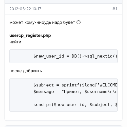
2012-06-22 10:17
#1
может кому-нибудь надо будет 🙂
usercp_register.php
найти
        $new_user_id = DB()->sql_nextid();
после добавить
        $subject = sprintf($lang['WELCOME_SUB
        $message = "Привет, $username\n\n". s
        send_pm($new_user_id, $subject, $mes