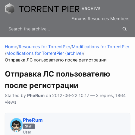
ARCHIVE
Forums
Resources
Members
Home
/
Resources for TorrentPier
/
Modifications for TorrentPier
/
Modifications for TorrentPier (archive)
/
Отправка ЛС пользователю после регистрации
Отправка ЛС пользователю
после регистрации
Started by
PheRum
on 2012-06-22 10:17 — 3 replies, 1864
views
PheRum
Staff
User