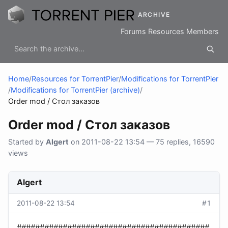
ARCHIVE
Forums
Resources
Members
Home
/
Resources for TorrentPier
/
Modifications for TorrentPier
/
Modifications for TorrentPier (archive)
/
Order mod / Стол заказов
Order mod / Стол заказов
Started by
Algert
on 2011-08-22 13:54 — 75 replies, 16590
views
Algert
2011-08-22 13:54
#1
##########################################