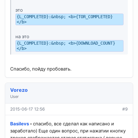
это
{L_COMPLETED}:&nbsp; <b>{TOR_COMPLETED}
</b>
на это
{L_COMPLETED}:&nbsp; <b>{DOWNLOAD_COUNT}
</b>
Спасибо, пойду пробовать.
Vorezo
User
2015-06-17 12:56
#9
Basilevs
-
спасибо, все сделал как написано и
заработало) Еще один вопрос, при нажатии кнопку
трекер отображается старая статистика ( вернее