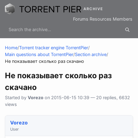
ARCHIVE
Forums
Resources
Members
Home
/
Torrent tracker engine TorrentPier
/
Main questions about TorrentPier
/
Section archive
/
Не показывает сколько раз скачано
Не показывает сколько раз
скачано
Started by
Vorezo
on 2015-06-15 10:39 — 20 replies, 6632
views
Vorezo
User