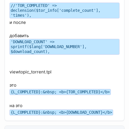
//'TOR_COMPLETED' =>
declension($tor_info['complete_count'],
'times'),
и после
добавить
'DOWNLOAD_COUNT' =>
sprintf($lang['DOWNLOAD_NUMBER'],
$download_count),
viewtopic_torrent.tpl
это
{L_COMPLETED}:&nbsp; <b>{TOR_COMPLETED}</b>
на это
{L_COMPLETED}:&nbsp; <b>{DOWNLOAD_COUNT}</b>