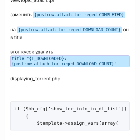
viewtopic_attach.tpl
заменить
{postrow.attach.tor_reged.COMPLETED}
на
он
{postrow.attach.tor_reged.DOWNLOAD_COUNT}
в title
этот кусок удалить
title="{L_DOWNLOADED}:
{postrow.attach.tor_reged.DOWNLOAD_COUNT}"
displaying_torrent.php
if ($bb_cfg['show_tor_info_in_dl_list'])

    {

        $template->assign_vars(array(