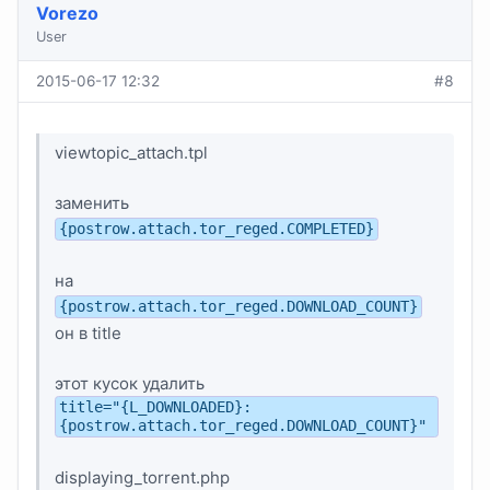
Vorezo
User
2015-06-17 12:32
#8
viewtopic_attach.tpl
заменить
{postrow.attach.tor_reged.COMPLETED}
на
{postrow.attach.tor_reged.DOWNLOAD_COUNT}
он в title
этот кусок удалить
title="{L_DOWNLOADED}:
{postrow.attach.tor_reged.DOWNLOAD_COUNT}"
displaying_torrent.php