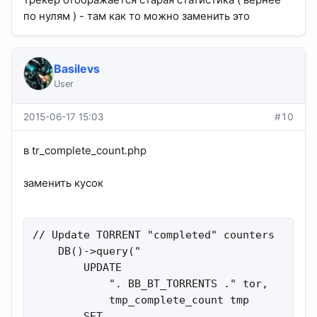
по нулям ) - там как то можно заменить это
Basilevs
User
2015-06-17 15:03
#10
в tr_complete_count.php
заменить кусок
// Update TORRENT "completed" counters

    DB()->query("

        UPDATE

            ". BB_BT_TORRENTS ." tor,

            tmp_complete_count tmp

        SET
