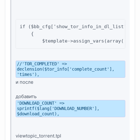
if ($bb_cfg['show_tor_info_in_dl_list'])

    {

        $template->assign_vars(array(
//'TOR_COMPLETED' =>
declension($tor_info['complete_count'],
'times'),
и после
добавить
'DOWNLOAD_COUNT' =>
sprintf($lang['DOWNLOAD_NUMBER'],
$download_count),
viewtopic_torrent.tpl