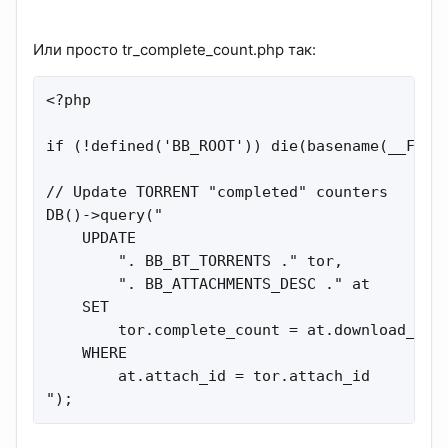
Или просто tr_complete_count.php так:
<?php

if (!defined('BB_ROOT')) die(basename(__FILE_
// Update TORRENT "completed" counters

DB()->query("

    UPDATE

        ". BB_BT_TORRENTS ." tor,

        ". BB_ATTACHMENTS_DESC ." at

    SET

        tor.complete_count = at.download_coun
    WHERE

        at.attach_id = tor.attach_id

");