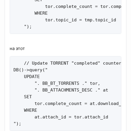
            tor.complete_count = tor.complete
        WHERE

            tor.topic_id = tmp.topic_id

    ");
на этот
    // Update TORRENT "completed" counters

DB()->query("

    UPDATE

        ". BB_BT_TORRENTS ." tor,

        ". BB_ATTACHMENTS_DESC ." at

    SET

        tor.complete_count = at.download_coun
    WHERE

        at.attach_id = tor.attach_id

");