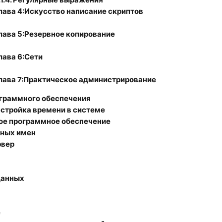
лава 4:Искусство написание скриптов
лава 5:Резервное копирование
лава 6:Сети
лава 7:Практическое администрирование
рограммного обеспечения
Настройка времени в системе
ное программное обеспечение
нных имен
рвер
данных
е