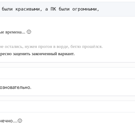
 были красивыми, а ПК были огромными,
е времена... 🙂
е остались, нужен прогон в ворде, бегло прошёлся.
ересно заценить законченный вариант.
Позновательно.
ечно....🙂