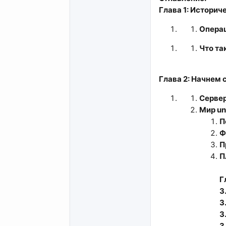
Глава 1: Историч
Операц
Что та
Глава 2: Начнем 
Сервер
Мир un
П
Ф
П
П
Г
3.
3.
3.
3.