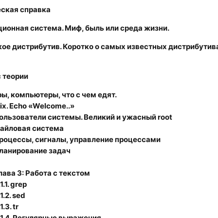
еская справка
ионная система. Миф, быль или среда жизни.
кое дистрибутив. Коротко о самых известных дистрибутив
с теории
ы, компьютеры, что с чем едят.
ix. Echo «Welcome..»
ользователи системы. Великий и ужасный root
айловая система
роцессы, сигналы, управление процессами
ланирование задач
лава 3: Работа с текстом
1.1.
grep
1.2.
sed
1.3.
tr
1.4.
Регулярные выражения