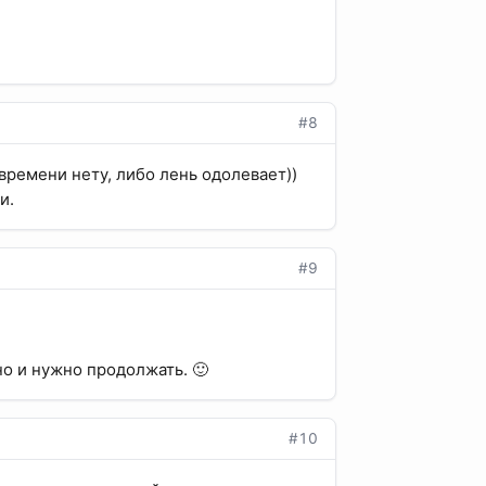
#8
о времени нету, либо лень одолевает))
и.
#9
но и нужно продолжать. 🙂
#10