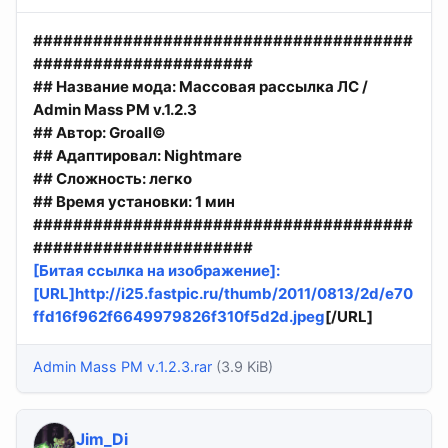
######################################
######################
## Название мода: Массовая рассылка ЛС /
Admin Mass PM v.1.2.3
## Автор: Groall©
## Адаптировал: Nightmare
## Сложность: легко
## Время установки: 1 мин
######################################
######################
[Битая ссылка на изображение]
:
[URL]http://i25.fastpic.ru/thumb/2011/0813/2d/e70
ffd16f962f6649979826f310f5d2d.jpeg
[/URL]
Admin Mass PM v.1.2.3.rar
(3.9 KiB)
Jim_Di