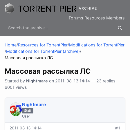
ARCHIVE
Forums
Resources
Members
Home
/
Resources for TorrentPier
/
Modifications for TorrentPier
/
Modifications for TorrentPier (archive)
/
Массовая рассылка ЛС
Массовая рассылка ЛС
Started by
Nightmare
on 2011-08-13 14:14 — 23 replies,
6001 views
Nightmare
Staff
User
2011-08-13 14:14
#1