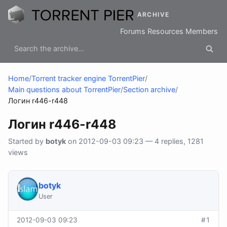
ARCHIVE
Forums
Resources
Members
Home
/
Torrent tracker engine TorrentPier
/
Main questions about TorrentPier
/
Section archive
/
Логин r446-r448
Логин r446-r448
Started by
botyk
on 2012-09-03 09:23 — 4 replies, 1281
views
botyk
User
2012-09-03 09:23
#1