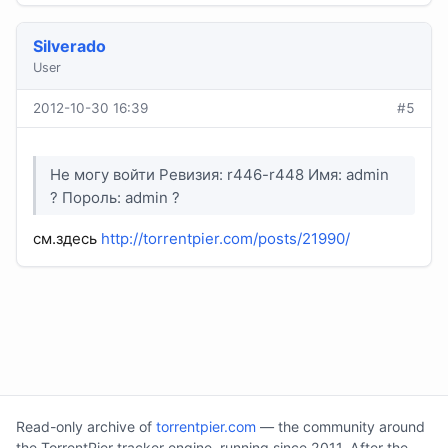
Silverado
User
2012-10-30 16:39
#5
Не могу войти Ревизия: r446-r448 Имя: admin
? Пороль: admin ?
см.здесь
http://torrentpier.com/posts/21990/
Read-only archive of
torrentpier.com
— the community around
the TorrentPier tracker engine, running since 2011. After the