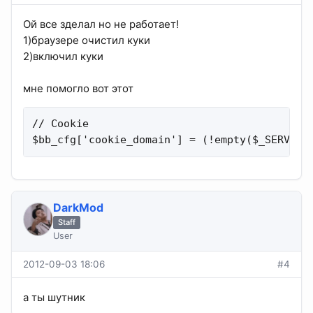
Ой все зделал но не работает!
1)браузере очистил куки
2)включил куки
мне помогло вот этот
// Cookie

$bb_cfg['cookie_domain'] = (!empty($_SERVER[
DarkMod
Staff
User
2012-09-03 18:06
#4
а ты шутник