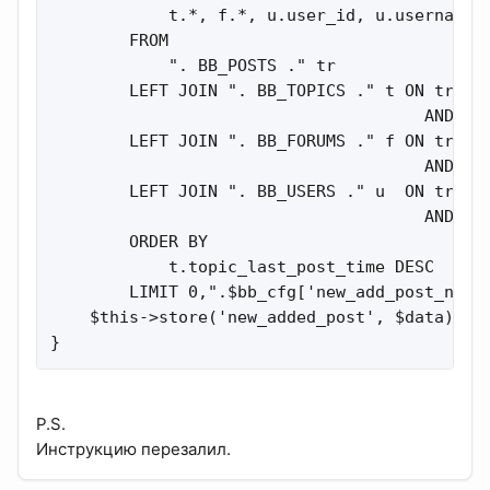
            t.*, f.*, u.user_id, u.username, 
        FROM

            ". BB_POSTS ." tr

        LEFT JOIN ". BB_TOPICS ." t ON tr.pos
                                      AND t.f
        LEFT JOIN ". BB_FORUMS ." f ON tr.for
                                      AND f.a
        LEFT JOIN ". BB_USERS ." u  ON tr.pos
                                      AND u.u
        ORDER BY

            t.topic_last_post_time DESC

        LIMIT 0,".$bb_cfg['new_add_post_num']
    $this->store('new_added_post', $data);

}
P.S.
Инструкцию перезалил.