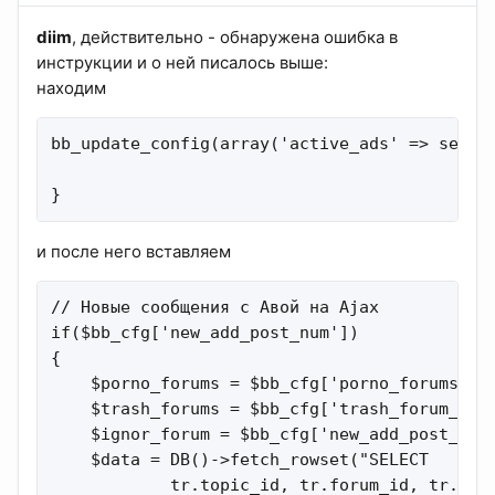
diim
, действительно - обнаружена ошибка в
инструкции и о ней писалось выше:
находим
bb_update_config(array('active_ads' => serial
}
и после него вставляем
// Новые сообщения с Авой на Ajax

if($bb_cfg['new_add_post_num'])

{

    $porno_forums = $bb_cfg['porno_forums'] ?
    $trash_forums = $bb_cfg['trash_forum_id']
    $ignor_forum = $bb_cfg['new_add_post_igno
    $data = DB()->fetch_rowset("SELECT

            tr.topic_id, tr.forum_id, tr.post