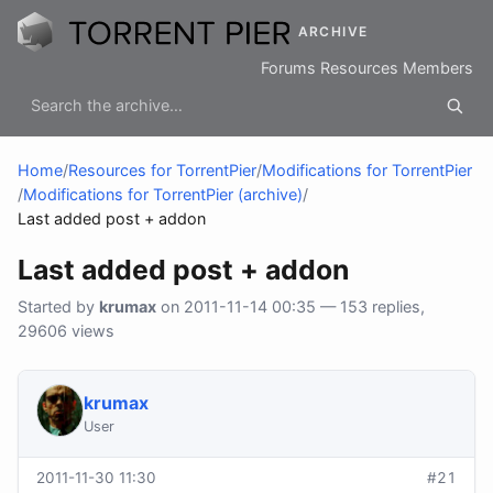
ARCHIVE
Forums
Resources
Members
Home
/
Resources for TorrentPier
/
Modifications for TorrentPier
/
Modifications for TorrentPier (archive)
/
Last added post + addon
Last added post + addon
Started by
krumax
on 2011-11-14 00:35 — 153 replies,
29606 views
krumax
User
2011-11-30 11:30
#21