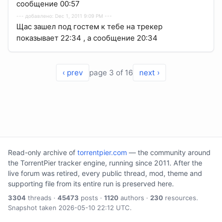
сообщение 00:57
--- добавлено: Dec 1, 2011 9:09 PM ---
Щас зашeл под гостем к тебе на трекер
показывает 22:34 , а сообщение 20:34
‹ prev
page 3 of 16
next ›
Read-only archive of
torrentpier.com
— the community around
the TorrentPier tracker engine, running since 2011. After the
live forum was retired, every public thread, mod, theme and
supporting file from its entire run is preserved here.
3304
threads ·
45473
posts ·
1120
authors ·
230
resources.
Snapshot taken 2026-05-10 22:12 UTC.