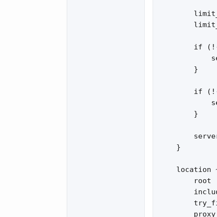
        limit
        limit
        if (!
            s
        }

        if (!
            s
        }

        serve
    }

    location 
        root 
        inclu
        try_f
        proxy