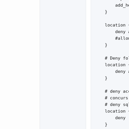
        add_h
    }

    location 
        deny a
        #allo
    }

    # Deny fo
    location 
        deny a
    }

    # deny ac
    # concurs
    # deny sq
    location 
        deny  
    }
