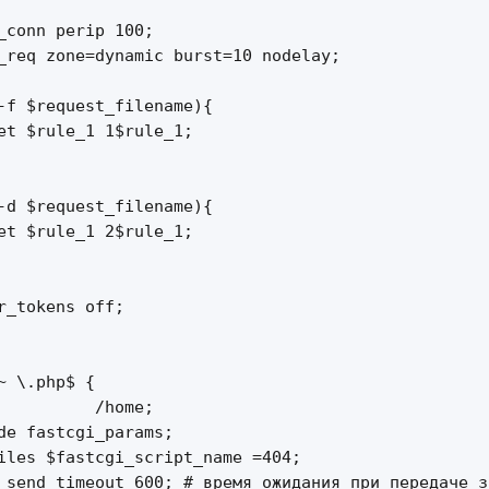
_conn perip 100;

_req zone=dynamic burst=10 nodelay;

-f $request_filename){

et $rule_1 1$rule_1;

-d $request_filename){

et $rule_1 2$rule_1;

r_tokens off;

~ \.php$ {

          /home;

de fastcgi_params;

iles $fastcgi_script_name =404;

_send_timeout 600; # время ожидания при передаче за