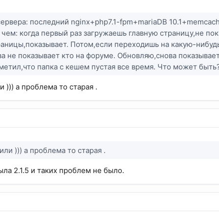
сервера: последний nginx+php7.1-fpm+mariaDB 10.1+memca
 чем: когда первый раз загружаешь главную страницу,не по
аницы,показывает. Потом,если переходишь на какую-нибуд
ва не показывает кто на форуме. Обновляю,снова показывае
метил,что папка с кешем пустая все время. Что может быть
 ))) а проблема то старая .
или ))) а проблема то старая .
ыла 2.1.5 и таких проблем не было.