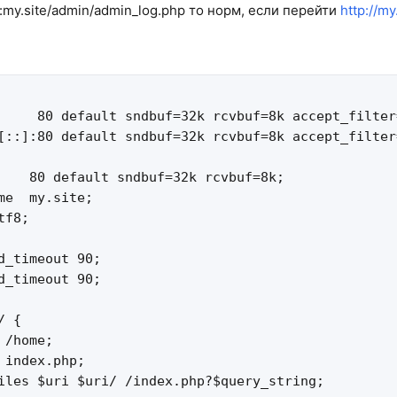
:my.site/admin/admin_log.php то норм, если перейти
http://m
     80 default sndbuf=32k rcvbuf=8k accept_filter
[::]:80 default sndbuf=32k rcvbuf=8k accept_filter
    80 default sndbuf=32k rcvbuf=8k;

me  my.site;

f8;

d_timeout 90;

d_timeout 90;

 {

/home;

 index.php;

iles $uri $uri/ /index.php?$query_string;
