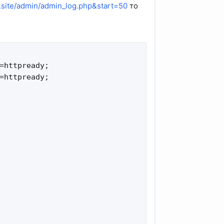
y.site/admin/admin_log.php&start=50
то
=httpready;

=httpready;
