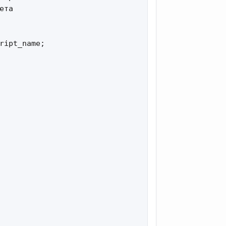
та

ript_name;
