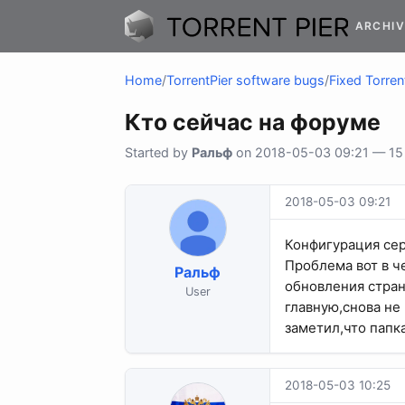
ARCHIV
Home
/
TorrentPier software bugs
/
Fixed Torren
Кто сейчас на форуме
Started by
Ральф
on 2018-05-03 09:21 — 15 r
2018-05-03 09:21
Конфигурация се
Проблема вот в ч
Ральф
обновления стран
User
главную,снова не
заметил,что папк
2018-05-03 10:25