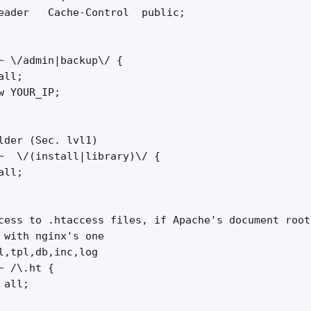
eader   Cache-Control  public;

~ \/admin|backup\/ {

ll;

w YOUR_IP;

lder (Sec. lvl1)

~  \/(install|library)\/ {

ll;

cess to .htaccess files, if Apache's document root

 with nginx's one

l,tpl,db,inc,log

~ /\.ht {

all;
