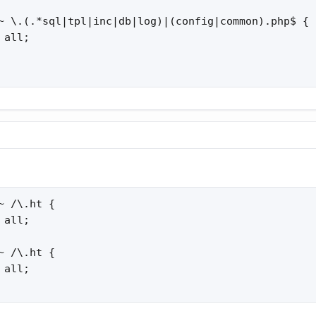
~ \.(.*sql|tpl|inc|db|log)|(config|common).php$ {

all;

~ /\.ht {

all;

~ /\.ht {

all;
