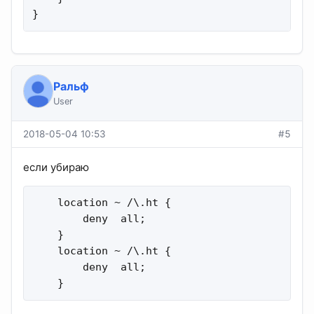
}
Ральф
User
2018-05-04 10:53
#5
если убираю
    location ~ /\.ht {

        deny  all;

    }

    location ~ /\.ht {

        deny  all;

    }