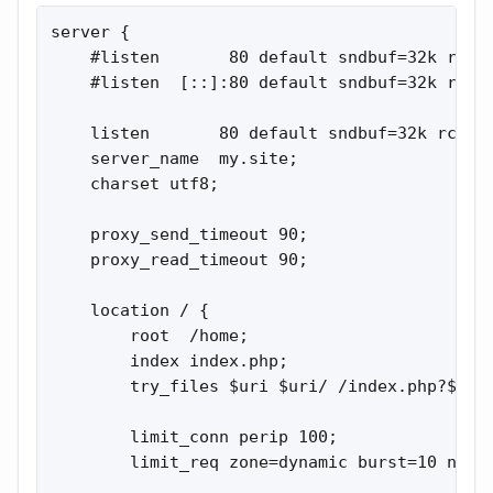
server {

    #listen       80 default sndbuf=32k rcvbu
    #listen  [::]:80 default sndbuf=32k rcvbu
    listen       80 default sndbuf=32k rcvbuf
    server_name  my.site;

    charset utf8;

    proxy_send_timeout 90;

    proxy_read_timeout 90;

    location / {

        root  /home;

        index index.php;

        try_files $uri $uri/ /index.php?$quer
        limit_conn perip 100;

        limit_req zone=dynamic burst=10 nodel