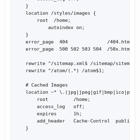
    }

    location /styles/images {

        root  /home;

            autoindex on;

    }

    error_page  404              /404.html;

    error_page  500 502 503 504  /50x.html;

    rewrite ^/sitemap.xml$ /sitemap/sitemap.x
    rewrite ^/atom/(.*) /atom$1;

    # Cached Images

    location ~* \.(jpg|jpeg|gif|bmp|ico|png|c
        root         /home;

        access_log   off;

        expires      1h;

        add_header   Cache-Control  public;

    }
