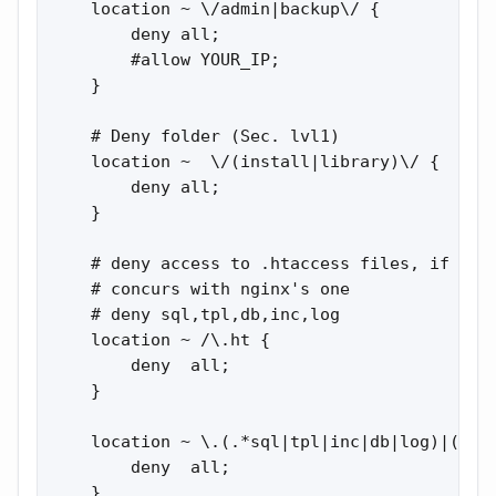
    location ~ \/admin|backup\/ {

        deny all;

        #allow YOUR_IP;

    }

    # Deny folder (Sec. lvl1)

    location ~  \/(install|library)\/ {

        deny all;

    }

    # deny access to .htaccess files, if Apac
    # concurs with nginx's one

    # deny sql,tpl,db,inc,log

    location ~ /\.ht {

        deny  all;

    }

    location ~ \.(.*sql|tpl|inc|db|log)|(conf
        deny  all;

    }
