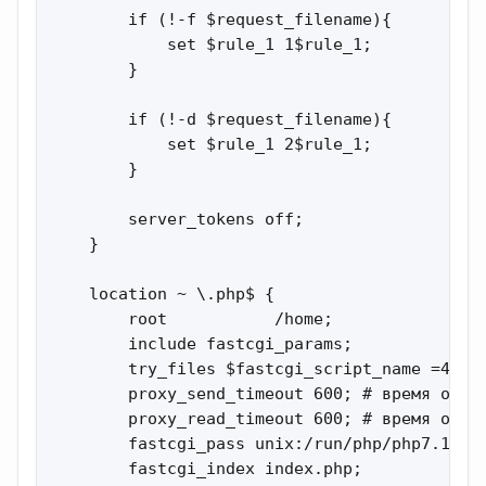
        if (!-f $request_filename){

            set $rule_1 1$rule_1;

        }

        if (!-d $request_filename){

            set $rule_1 2$rule_1;

        }

        server_tokens off;

    }

    location ~ \.php$ {

        root           /home;

        include fastcgi_params;

        try_files $fastcgi_script_name =404;

        proxy_send_timeout 600; # время ожида
        proxy_read_timeout 600; # время ожида
        fastcgi_pass unix:/run/php/php7.1-fpm
        fastcgi_index index.php;
