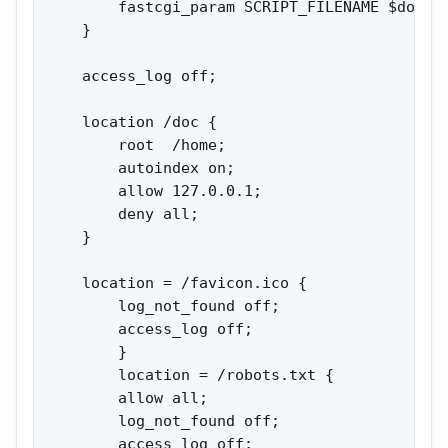
        fastcgi_param SCRIPT_FILENAME $docume
    }

    access_log off;

    location /doc {

        root  /home;

        autoindex on;

        allow 127.0.0.1;

        deny all;

    }

    location = /favicon.ico {

        log_not_found off;

        access_log off;

        }

        location = /robots.txt {

        allow all;

        log_not_found off;

        access_log off;
