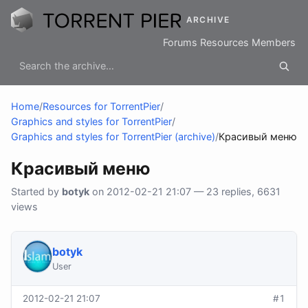
ARCHIVE
Forums
Resources
Members
Home
/
Resources for TorrentPier
/
Graphics and styles for TorrentPier
/
Graphics and styles for TorrentPier (archive)
/
Красивый меню
Красивый меню
Started by
botyk
on 2012-02-21 21:07 — 23 replies, 6631
views
botyk
User
2012-02-21 21:07
#1