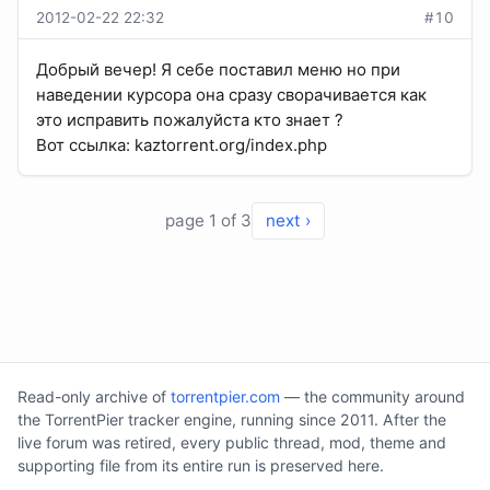
2012-02-22 22:32
#10
Добрый вечер! Я себе поставил меню но при
наведении курсора она сразу сворачивается как
это исправить пожалуйста кто знает ?
Вот ссылка: kaztorrent.org/index.php
page 1 of 3
next ›
Read-only archive of
torrentpier.com
— the community around
the TorrentPier tracker engine, running since 2011. After the
live forum was retired, every public thread, mod, theme and
supporting file from its entire run is preserved here.