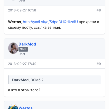
User
2013-09-27 16:58
#8
Wertos
,
http://yadi.sk/d/5dpoQHQr9zdiU
прикрепи к
своему посту, ссылка вечная.
DarkMod
Staff
User
2013-09-27 17:49
#9
DarkMod
, 30Мб ?
а что в этом того?
Wertos