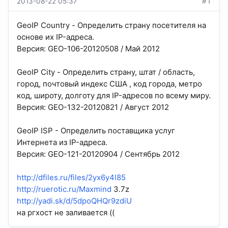
2013-08-22 05:37
#1
GeoIP Country - Определить страну посетителя на
основе их IP-адреса.
Версия: GEO-106-20120508 / Май 2012
GeoIP City - Определить страну, штат / область,
город, почтовый индекс США , код города, метро
код, широту, долготу для IP-адресов по всему миру.
Версия: GEO-132-20120821 / Август 2012
GeoIP ISP - Определить поставщика услуг
Интернета из IP-адреса.
Версия: GEO-121-20120904 / Сентябрь 2012
http://dfiles.ru/files/2yx6y4l85
http://ruerotic.ru/Maxmind
3.7z
http://yadi.sk/d/5dpoQHQr9zdiU
на ргхост не заливается ((