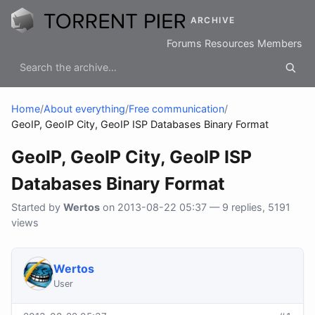
ARCHIVE
Forums
Resources
Members
Home
/
About everything
/
Free communication
/
GeoIP, GeoIP City, GeoIP ISP Databases Binary Format
GeoIP, GeoIP City, GeoIP ISP
Databases Binary Format
Started by
Wertos
on 2013-08-22 05:37 — 9 replies, 5191
views
Wertos
User