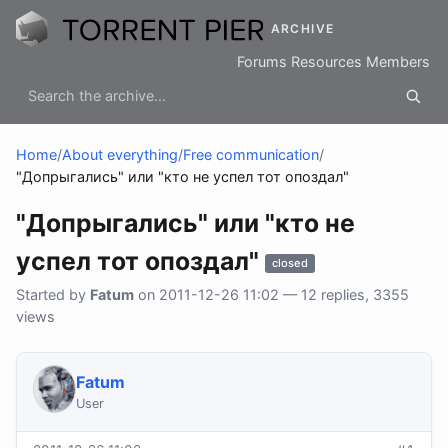
ARCHIVE
Forums
Resources
Members
Home
/
About everything
/
Free communication
/
"Допрыгались" или "кто не успел тот опоздал"
"Допрыгались" или "кто не
успел тот опоздал"
closed
Started by
Fatum
on 2011-12-26 11:02 — 12 replies, 3355
views
Fatum
User