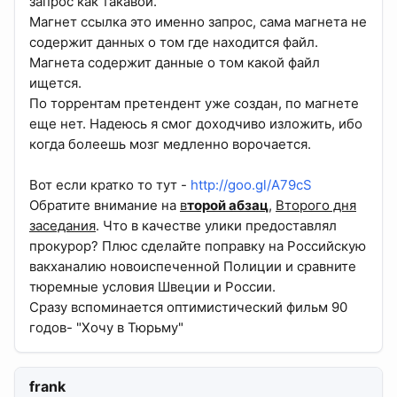
запрос как такавой.
Магнет ссылка это именно запрос, сама магнета не
содержит данных о том где находится файл.
Магнета содержит данные о том какой файл
ищется.
По торрентам претендент уже создан, по магнете
еще нет. Надеюсь я смог доходчиво изложить, ибо
когда болеешь мозг медленно ворочается.
Вот если кратко то тут -
http://goo.gl/A79cS
Обратите внимание на
в
торой абзац
,
Второго дня
заседания
. Что в качестве улики предоставлял
прокурор? Плюс сделайте поправку на Российскую
вакханалию новоиспеченной Полиции и сравните
тюремные условия Швеции и России.
Сразу вспоминается оптимистический фильм 90
годов- "Хочу в Тюрьму"
frank