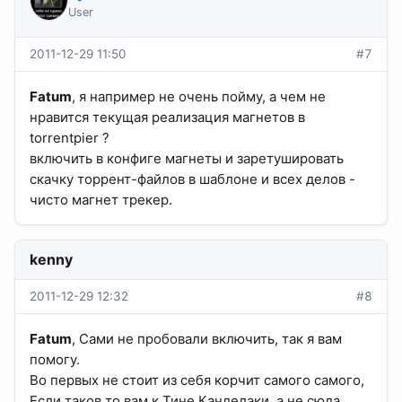
User
2011-12-29 11:50
#7
Fatum
, я например не очень пойму, а чем не
нравится текущая реализация магнетов в
torrentpier ?
включить в конфиге магнеты и заретушировать
скачку торрент-файлов в шаблоне и всех делов -
чисто магнет трекер.
kenny
2011-12-29 12:32
#8
Fatum
, Сами не пробовали включить, так я вам
помогу.
Во первых не стоит из себя корчит самого самого,
Если таков то вам к Тине Канделаки, а не сюда.