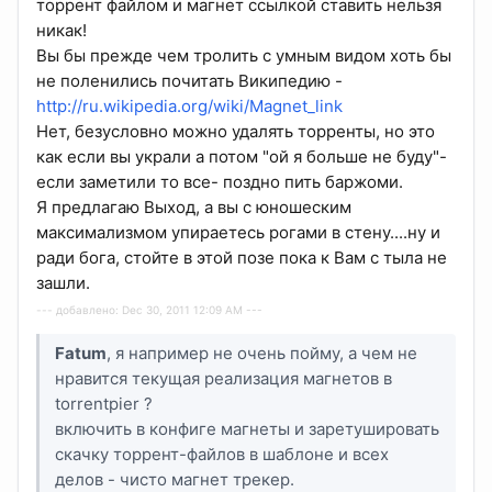
торрент файлом и магнет ссылкой ставить нельзя
никак!
Вы бы прежде чем тролить с умным видом хоть бы
не поленились почитать Википедию -
http://ru.wikipedia.org/wiki/Magnet_link
Нет, безусловно можно удалять торренты, но это
как если вы украли а потом "ой я больше не буду"-
если заметили то все- поздно пить баржоми.
Я предлагаю Выход, а вы с юношеским
максимализмом упираетесь рогами в стену....ну и
ради бога, стойте в этой позе пока к Вам с тыла не
зашли.
--- добавлено: Dec 30, 2011 12:09 AM ---
Fatum
, я например не очень пойму, а чем не
нравится текущая реализация магнетов в
torrentpier ?
включить в конфиге магнеты и заретушировать
скачку торрент-файлов в шаблоне и всех
делов - чисто магнет трекер.