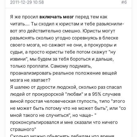
2011-12-29 10:58
#6
Я же просил
включать мозг
перед тем как
читать.... Ты сходил к юристам и тебе разьяснили-
вот это действительно смешно. Юристы могут
разьяснять сколько угодно соревнуясь в блеске
своего мозга, но сажают не они, а прокуроры и
судьи, а просто юристы тебе потом скажут "ну
извини", мы будем за тебя бороться и дальше,
только проплати. Самому подумать,
проанализировать реальное положение вещей
мозга не хватает?
Я шалею от дурости людской, сколько раз спасал
людей от прокурорской "любви" и в 95% случаев
виной простая человеческая глупость, типо "этого
не может быть потому что не может быть", или "со
мной такого не случиться", но чаще- "
проконсультировался и мне сказали что ничего
страшного"
Сколько можно обьяснять дебилам что время