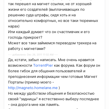
так перешел на магнет ссылки, не от хорошей
жизни его создателей (выплачивающих по
решению суда штрафы, сидя хоть и на
относительно комфортных, но все таки тюремных
нарах)
Или каждый думает что он счастливчик и его
господь прикроет?
Может все таки займемся переводом трекера на
работу с магнетами?
--- добавлено: Dec 26, 2011 11:02 AM ---
Да, кстати, забыл написать. Мне очень нравится
возможности
TorrentPier
как форума. Как форум он
более гибок для общения пользователей и
преподнесения информации чем готовые Магнет
Порталы (пример моего -
http://magneto.homelane.me
)
Но между удобством общения и безопасностью
своей "задницы" я естественно выберу последнее
- она дорога мне как память.