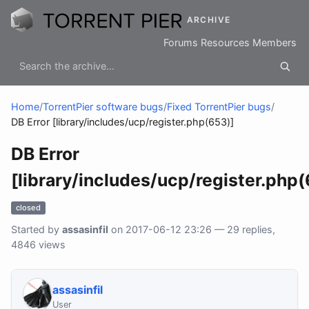
ARCHIVE
Forums
Resources
Members
Home
/
TorrentPier software bugs
/
Fixed TorrentPier bugs
/
DB Error [library/includes/ucp/register.php(653)]
DB Error
[library/includes/ucp/register.php
closed
Started by
assasinfil
on 2017-06-12 23:26 — 29 replies,
4846 views
assasinfil
User