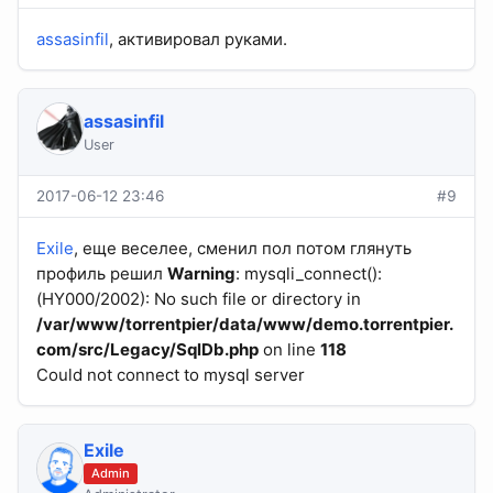
assasinfil
, активировал руками.
assasinfil
User
2017-06-12 23:46
#9
Exile
, еще веселее, сменил пол потом глянуть
профиль решил
Warning
: mysqli_connect():
(HY000/2002): No such file or directory in
/var/www/torrentpier/data/www/demo.torrentpier.
com/src/Legacy/SqlDb.php
on line
118
Could not connect to mysql server
Exile
Admin