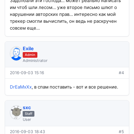
Задолбали эти господа... может реально написать
им чтоб шли лесом... уже второе письмо шлют о
нарушении авторских прав... интересно как мой
трекер смогли вычислить, он ведь не раскручен
совсем еще...
Exile
Admin
Administrator
2016-09-03 15:16
#4
DrEaMxXx
, в спам поставить - вот и все решение.
sхс
Staff
User
2016-09-03 18:43
#5