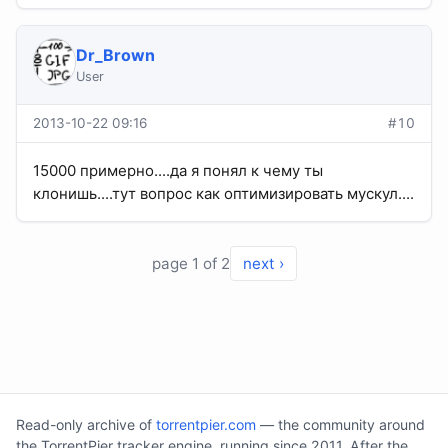
Dr_Brown
User
2013-10-22 09:16
#10
15000 примерно....да я понял к чему ты
клонишь....тут вопрос как оптимизировать мускул....
page 1 of 2
next ›
Read-only archive of
torrentpier.com
— the community around
the TorrentPier tracker engine, running since 2011. After the