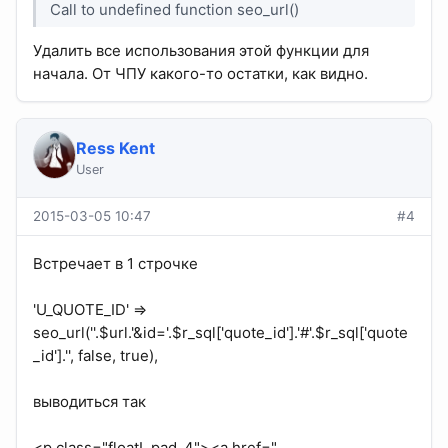
Call to undefined function seo_url()
Удалить все использования этой функции для
начала. От ЧПУ какого-то остатки, как видно.
Ress Kent
User
2015-03-05 10:47
#4
Встречает в 1 строчке
'U_QUOTE_ID' =>
seo_url(''.$url.'&id='.$r_sql['quote_id'].'#'.$r_sql['quote
_id'].'', false, true),
выводиться так
<p class="floatL pad_4"><a href="