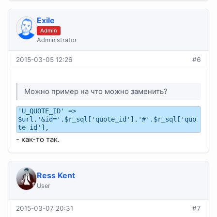
Exile
Admin
Administrator
2015-03-05 12:26
#6
Можно пример на что можно заменить?
'U_QUOTE_ID' =>
$url.'&id='.$r_sql['quote_id'].'#'.$r_sql['quo
te_id'],
- как-то так.
Ress Kent
User
2015-03-07 20:31
#7