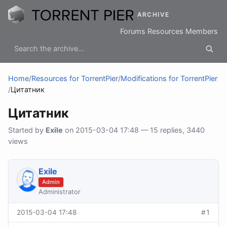
ARCHIVE
Forums
Resources
Members
Home
/
Resources for TorrentPier
/
Modifications for TorrentPier
/
Цитатник
Цитатник
Started by
Exile
on 2015-03-04 17:48 — 15 replies, 3440
views
Exile
Admin
Administrator
2015-03-04 17:48
#1