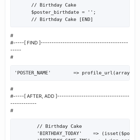
      // Birthday Cake

      $poster_birthdate = '';

      // Birthday Cake [END]
#
#-----[ FIND ]----------------------------------------
-----
#
'POSTER_NAME'        => profile_url(array('u
#
#-----[ AFTER, ADD ]---------------------------------
------------
#
        // Birthday Cake   

        'BIRTHDAY_TODAY'    => (isset($poster