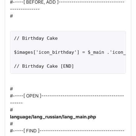
#-----[ BEFORE, ADD ]-------------------------------
--------------
#
// Birthday Cake

$images['icon_birthday'] = $_main .'icon_birt
// Birthday Cake [END]
#
#-----[ OPEN ]---------------------------------------
------
#
language/lang_russian/lang_main.php
#
#-----[ FIND ]----------------------------------------