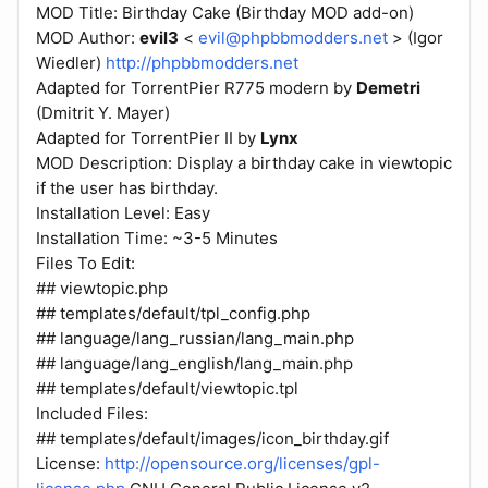
MOD Title: Birthday Cake (Birthday MOD add-on)
MOD Author:
evil3
<
evil@phpbbmodders.net
> (Igor
Wiedler)
http://phpbbmodders.net
Adapted for TorrentPier R775 modern by
Demetri
(Dmitrit Y. Mayer)
Adapted for TorrentPier II by
Lynx
MOD Description: Display a birthday cake in viewtopic
if the user has birthday.
Installation Level: Easy
Installation Time: ~3-5 Minutes
Files To Edit:
## viewtopic.php
## templates/default/tpl_config.php
## language/lang_russian/lang_main.php
## language/lang_english/lang_main.php
## templates/default/viewtopic.tpl
Included Files:
## templates/default/images/icon_birthday.gif
License:
http://opensource.org/licenses/gpl-