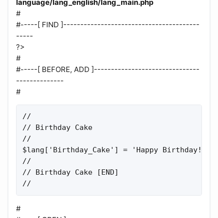
language/lang_english/lang_main.php
#
#-----[ FIND ]----------------------------------------
-----
?>
#
#-----[ BEFORE, ADD ]-------------------------------
--------------
#
//

// Birthday Cake

//

$lang['Birthday_Cake'] = 'Happy Birthday!';

//

// Birthday Cake [END]

//
#