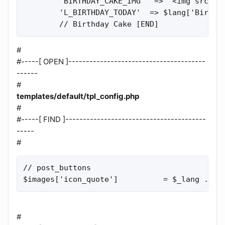
        'BIRTHDAY_CAKE_IMG'  => '<img src="'
        'L_BIRTHDAY_TODAY'  => $lang['Birthda
        // Birthday Cake [END]
#
#-----[ OPEN ]---------------------------------------
------
#
templates/default/tpl_config.php
#
#-----[ FIND ]----------------------------------------
-----
#
// post_buttons

$images['icon_quote']          = $_lang .'ic
#