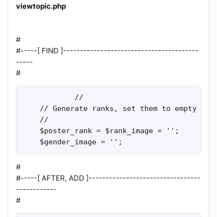
viewtopic.php
#
#-----[ FIND ]----------------------------------------
-----
#
            //

    // Generate ranks, set them to empty stri
    //

    $poster_rank = $rank_image = '';

    $gender_image = '';
#
#-----[ AFTER, ADD ]---------------------------------
------------
#