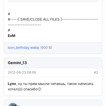
#
#-----[ SAVE/CLOSE ALL FILES ]----------------------
--------------------
#
EoM
icon_birthday.webp
(900 B)
Gemini_13
2012-09-23 08:59
#2
Lynx
, ну ты прям мысли читаешь, такое написать
хотел)))) спасибо🙂