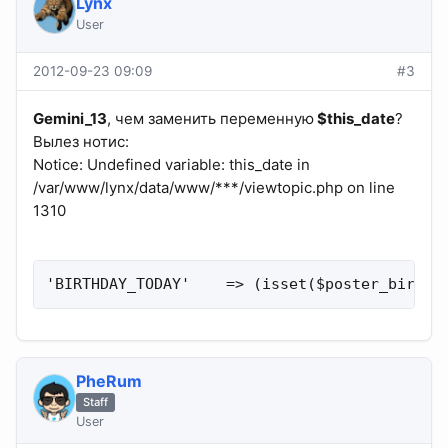
Lynx
User
2012-09-23 09:09
#3
Gemini_13
, чем заменить переменную
$this_date
?
Вылез нотис:
Notice: Undefined variable: this_date in
/var/www/lynx/data/www/***/viewtopic.php on line
1310
'BIRTHDAY_TODAY'    => (isset($poster_birthd
PheRum
Staff
User