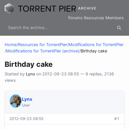
ARCHIVE
Forums
Resources
Members
Home
/
Resources for TorrentPier
/
Modifications for TorrentPier
/
Modifications for TorrentPier (archive)
/
Birthday cake
Birthday cake
Started by
Lynx
on 2012-09-23 08:55 — 9 replies, 2136
views
Lynx
User
2012-09-23 08:55
#1