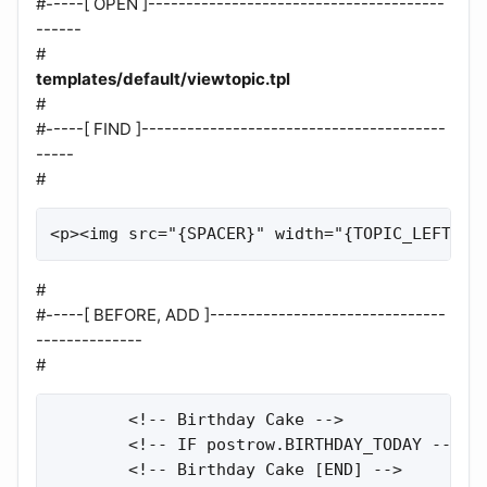
#-----[ OPEN ]---------------------------------------
------
#
templates/default/viewtopic.tpl
#
#-----[ FIND ]----------------------------------------
-----
#
<p><img src="{SPACER}" width="{TOPIC_LEFT_CO
#
#-----[ BEFORE, ADD ]-------------------------------
--------------
#
        <!-- Birthday Cake -->

        <!-- IF postrow.BIRTHDAY_TODAY --><c
        <!-- Birthday Cake [END] -->