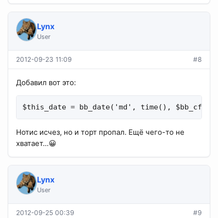
Lynx
User
2012-09-23 11:09
#8
Добавил вот это:
$this_date = bb_date('md', time(), $bb_cfg['
Нотис исчез, но и торт пропал. Ещё чего-то не
хватает...😀
Lynx
User
2012-09-25 00:39
#9