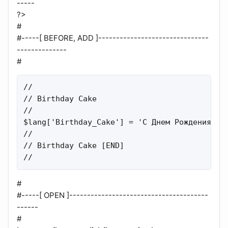
-----
?>
#
#-----[ BEFORE, ADD ]-------------------------------
--------------
#
//

// Birthday Cake

//

$lang['Birthday_Cake'] = 'С Днем Рождения!';

//

// Birthday Cake [END]

//
#
#-----[ OPEN ]---------------------------------------
------
#