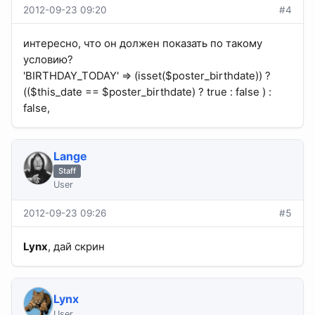
2012-09-23 09:20
#4
интересно, что он должен показать по такому
условию?
'BIRTHDAY_TODAY' => (isset($poster_birthdate)) ?
(($this_date == $poster_birthdate) ? true : false ) :
false,
Lange
Staff
User
2012-09-23 09:26
#5
Lynx
, дай скрин
Lynx
User