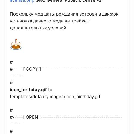
license.php
GNU General Public License v2
Поскольку мод даты рождения встроен в движок,
установка данного мода не требует
дополнительных условий.
#
#-----[ COPY ]---------------------------------------
------
#
icon_birthday.gif
to
templates/default/images/icon_birthday.gif
#
#-----[ OPEN ]---------------------------------------
------
#