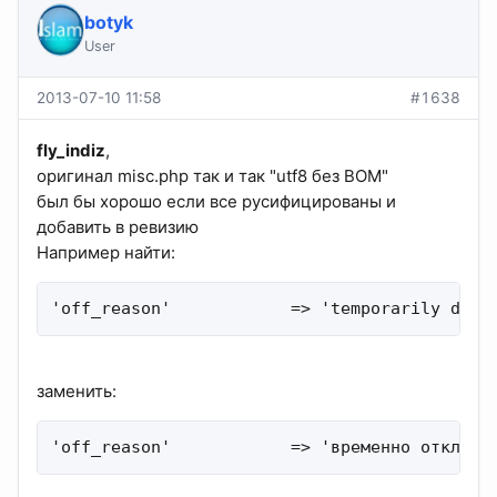
botyk
User
2013-07-10 11:58
#1638
fly_indiz
,
оригинал misc.php так и так "utf8 без BOM"
был бы хорошо если все русифицированы и
добавить в ревизию
Например найти:
'off_reason'            => 'temporarily disa
заменить:
'off_reason'            => 'временно отключе