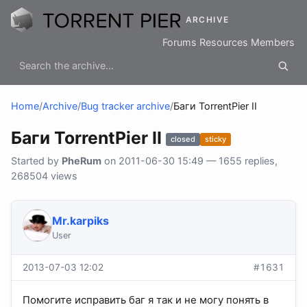
ARCHIVE
Forums
Resources
Members
Home
/
Archive
/
Bug tracker archive
/
Баги TorrentPier II
Баги TorrentPier II
closed
sticky
Started by
PheRum
on 2011-06-30 15:49 — 1655 replies,
268504 views
Mr.karpiks
User
2013-07-03 12:02
#1631
Помогите исправить баг я так и не могу понять в