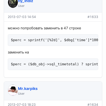
fly_indiz
User
2013-07-03 14:54
#1633
можно попробовать заменить в 47 строке
$perc = sprintf('[%2d]', $dbg['time']*100/$d
заменить на
$perc = ($db_obj->sql_timetotal) ? sprintf('
Mr.karpiks
User
2013-07-03 18:23
#1634