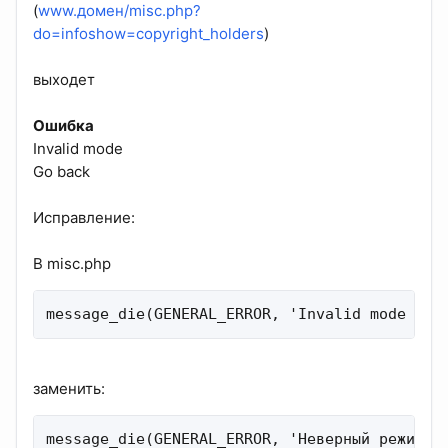
(
www.домен/misc.php?
do=infoshow=copyright_holders
)
выходет
Ошибка
Invalid mode
Go back
Исправление:
В misc.php
message_die(GENERAL_ERROR, 'Invalid mode <br
заменить:
message_die(GENERAL_ERROR, 'Неверный режим <