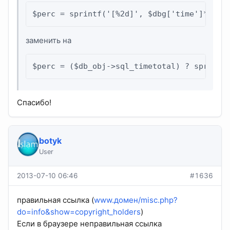
$perc = sprintf('[%2d]', $dbg['time']*100/
заменить на
$perc = ($db_obj->sql_timetotal) ? sprintf
Спасибо!
botyk
User
2013-07-10 06:46
#1636
правильная ссылка (
www.домен/misc.php?
do=info&show=copyright_holders
)
Если в браузере неправильная ссылка