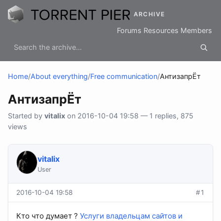
ARCHIVE
Forums
Resources
Members
Home
/
About everything
/
Free communication
/
АнтизапрЁт
АнтизапрЁт
Started by
vitalix
on 2016-10-04 19:58 — 1 replies, 875
views
vitalix
User
2016-10-04 19:58
#1
Кто что думает ?
Услуги владельцам сайтов и