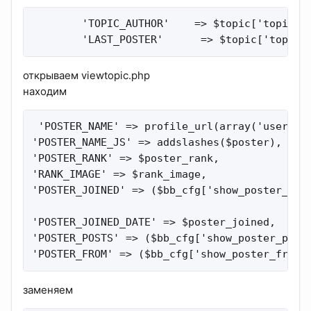
        'TOPIC_AUTHOR'    => $topic['topic_a
        'LAST_POSTER'      => $topic['topic_
открываем viewtopic.php
находим
 'POSTER_NAME' => profile_url(array('username
'POSTER_NAME_JS' => addslashes($poster),

'POSTER_RANK' => $poster_rank,

'RANK_IMAGE' => $rank_image,

'POSTER_JOINED' => ($bb_cfg['show_poster_join
'POSTER_JOINED_DATE' => $poster_joined,

'POSTER_POSTS' => ($bb_cfg['show_poster_posts
'POSTER_FROM' => ($bb_cfg['show_poster_from'
заменяем