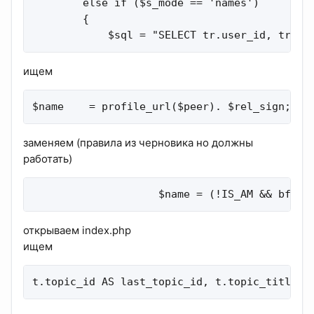
        else if ($s_mode == 'names')

        {

            $sql = "SELECT tr.user_id, tr.ip
ищем
$name    = profile_url($peer). $rel_sign;
заменяем (правила из черновика но должны
работать)
                    $name = (!IS_AM && bf($p
открываем index.php
ищем
t.topic_id AS last_topic_id, t.topic_title A