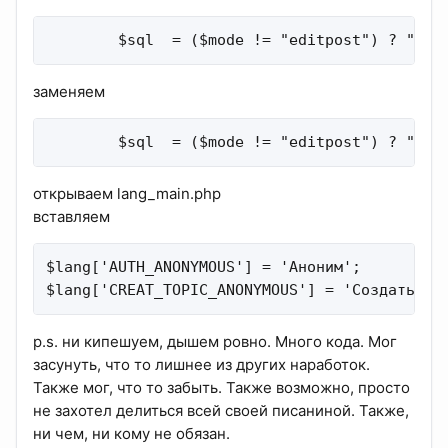
        $sql  = ($mode != "editpost") ? "INS
заменяем
        $sql  = ($mode != "editpost") ? "INS
открываем lang_main.php
вставляем
$lang['AUTH_ANONYMOUS'] = 'Аноним';

$lang['CREAT_TOPIC_ANONYMOUS'] = 'Создать ан
p.s. ни кипешуем, дышем ровно. Много кода. Мог
засунуть, что то лишнее из других наработок.
Также мог, что то забыть. Также возможно, просто
не захотел делиться всей своей писаниной. Также,
ни чем, ни кому не обязан.