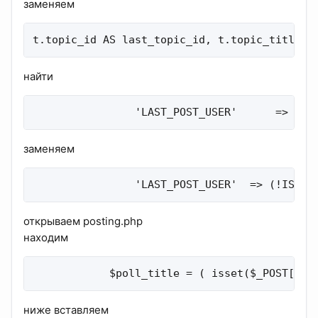
заменяем
t.topic_id AS last_topic_id, t.topic_title A
найти
                'LAST_POST_USER'      => pro
заменяем
                'LAST_POST_USER'  => (!IS_AD
открываем posting.php
находим
            $poll_title = ( isset($_POST['po
ниже вставляем