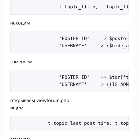
                t.topic_title, t.topic_time,
находим
                'POSTER_ID'    => $poster_id,
                'USERNAME'    => ($hide_auth
заменяем
                'POSTER_ID'    => $tor['topic
                'USERNAME'    => (!IS_ADMIN 
открываем viewforum.php
ищем
            t.topic_last_post_time, t.topic_