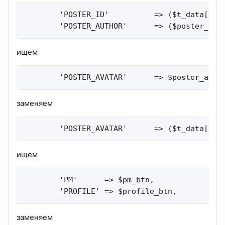
        'POSTER_ID'          => ($t_data['top
        'POSTER_AUTHOR'      => ($poster_id 
ищем
        'POSTER_AVATAR'      => $poster_avat
заменяем
        'POSTER_AVATAR'      => ($t_data['to
ищем
        'PM'      => $pm_btn,

        'PROFILE' => $profile_btn,
заменяем