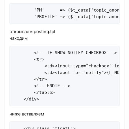
        'PM'      => ($t_data['topic_anonymou
        'PROFILE' => ($t_data['topic_anonymo
открываем posting.tpl
находим
        <!-- IF SHOW_NOTIFY_CHECKBOX -->

        <tr>

            <td><input type="checkbox" id="no
            <td><label for="notify">{L_NOTIFY
        </tr>

        <!-- ENDIF -->

        </table>

    </div>
ниже вставляем
    <div class="floatL">
