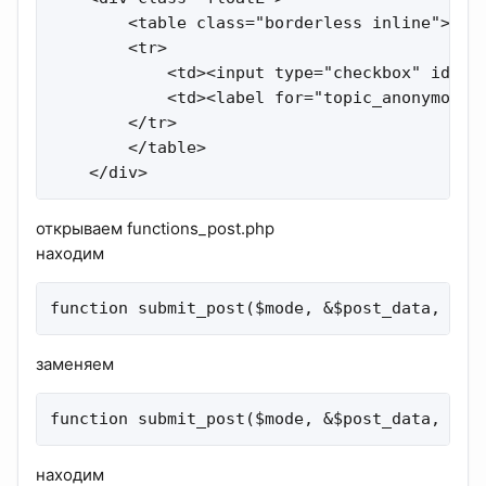
        <table class="borderless inline">

        <tr>

            <td><input type="checkbox" id="to
            <td><label for="topic_anonymous">
        </tr>

        </table>

    </div>
открываем functions_post.php
находим
function submit_post($mode, &$post_data, &$m
заменяем
function submit_post($mode, &$post_data, &$m
находим