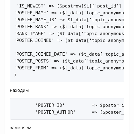
 'IS_NEWEST' => ($postrow[$i]['post_id'] == $
'POSTER_NAME' => ($t_data['topic_anonymous']
'POSTER_NAME_JS' => $t_data['topic_anonymous'
'POSTER_RANK' => ($t_data['topic_anonymous'] 
'RANK_IMAGE' => ($t_data['topic_anonymous'] &
'POSTER_JOINED' => ($t_data['topic_anonymous
'POSTER_JOINED_DATE' => ($t_data['topic_anony
'POSTER_POSTS' => ($t_data['topic_anonymous']
'POSTER_FROM' => ($t_data['topic_anonymous'] 
)
находим
        'POSTER_ID'          => $poster_id,

        'POSTER_AUTHOR'      => ($poster_id 
заменяем