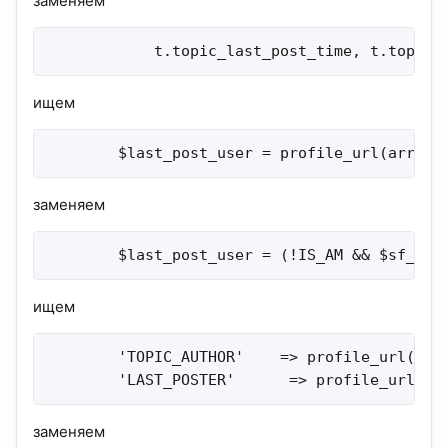
заменяем
            t.topic_last_post_time, t.topic_
ищем
        $last_post_user = profile_url(array(
заменяем
        $last_post_user = (!IS_AM && $sf_dat
ищем
        'TOPIC_AUTHOR'    => profile_url(arr
        'LAST_POSTER'      => profile_url(ar
заменяем