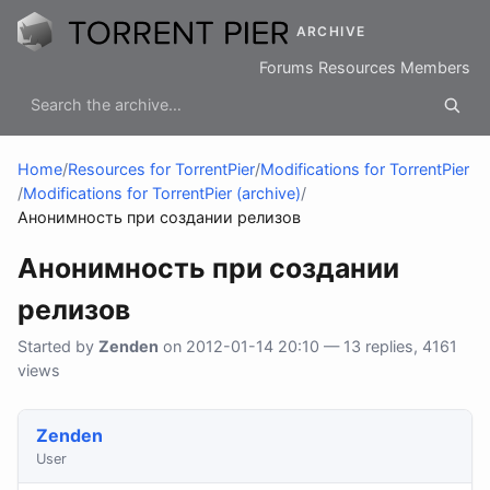
ARCHIVE
Forums
Resources
Members
Home
/
Resources for TorrentPier
/
Modifications for TorrentPier
/
Modifications for TorrentPier (archive)
/
Анонимность при создании релизов
Анонимность при создании
релизов
Started by
Zenden
on 2012-01-14 20:10 — 13 replies, 4161
views
Zenden
User