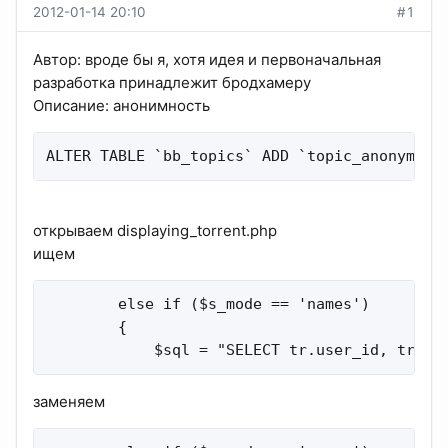
2012-01-14 20:10
#1
Автор: вроде бы я, хотя идея и первоначальная
разработка принадлежит бродхамеру
Описание: анонимность
ALTER TABLE `bb_topics` ADD `topic_anonymous
открываем displaying_torrent.php
ищем
        else if ($s_mode == 'names')

        {

            $sql = "SELECT tr.user_id, tr.ip
заменяем