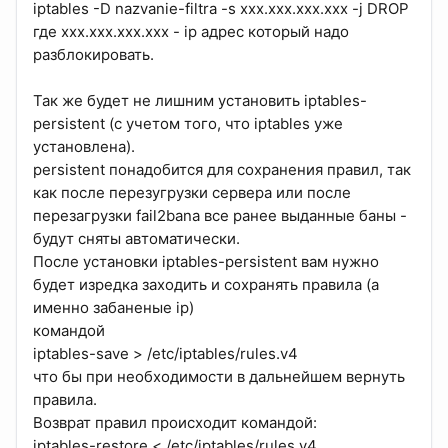
iptables -D nazvanie-filtra -s xxx.xxx.xxx.xxx -j DROP
где xxx.xxx.xxx.xxx - ip адрес который надо
разблокировать.
Так же будет не лишним установить iptables-
persistent (с учетом того, что iptables уже
установлена).
persistent понадобится для сохранения правил, так
как после перезугрузки сервера или после
перезагрузки fail2bana все ранее выданные баны -
будут сняты автоматически.
После установки iptables-persistent вам нужно
будет изредка заходить и сохранять правила (а
именно забаненые ip)
командой
iptables-save > /etc/iptables/rules.v4
что бы при необходимости в дальнейшем вернуть
правила.
Возврат правил происходит командой:
iptables-restore < /etc/iptables/rules.v4