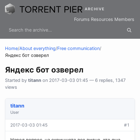
ARCHIVE
Forums
Resources
Members
Home
/
About everything
/
Free communication
/
Яндекс бот озверел
Яндекс бот озверел
Started by
titann
on 2017-03-03 01:45 — 6 replies, 1347
views
titann
User
2017-03-03 01:45
#1
Народ вопрос, на скриншоте все видно, это яша