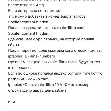
после второго и т.д.
Если интересно вот пример:
это нужно добавить в конец файла jail.local
Spoiler content hidden.
После создаем фильтр nazvanie-filtra.conf
Spoiler content hidden.
Где указываем урл страниц на которые пришли
абузы.
После через консоль смотрим кого отловил фильтр
iptables -L --line-numbers
где ищем секцию nazvanie-filtra там и будут ip тех
кто попался.
Если по ошибке попался яндекс бот или гугл бот то
разбанить можно так:
iptables -D nazvanie-filtra 10 // 10 - это номер
строки где ip адрес для разбана
или