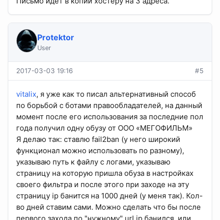
Письмо идёт в копии хостеру на 3 адреса.
Protektor
User
2017-03-03 19:16
#5
vitalix
, я уже как то писал альтернативный способ
по борьбой с ботами правообладателей, на данный
момент после его использования за последние пол
года получил одну обузу от ООО «МЕГОФИЛЬМ»
Я делаю так: ставлю fail2ban (у него широкий
функционал можно использовать по разному),
указываю путь к файлу с логами, указываю
страницу на которую пришла обуза в настройках
своего фильтра и после этого при заходе на эту
страницу ip банится на 1000 дней (у меня так). Кол-
во дней ставим сами. Можно сделать что бы после
первого захода по "нужному" url ip банился, или