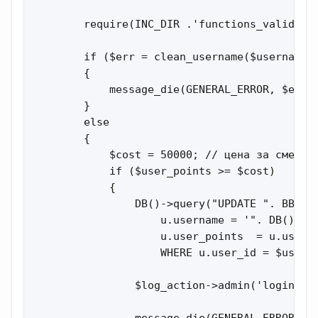
        require(INC_DIR .'functions_validate.
        if ($err = clean_username($username))
        {

            message_die(GENERAL_ERROR, $err .
        }

        else

        {

            $cost = 50000; // цена за смену н
            if ($user_points >= $cost)

            {

                DB()->query("UPDATE ". BB_USE
                    u.username = '". DB()->es
                    u.user_points  = u.user_p
                    WHERE u.user_id = $user_i
                $log_action->admin('login_cha
                message_die(GENERAL_ERROR, "Н