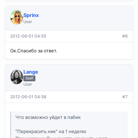
Sprinx
User
2012-06-01 04:55
#6
Ок.Спасибо за ответ.
Lange
Staff
User
2012-06-01 04:58
#7
Что возможно уйдет в пабик
"Перекрасить ник" на 1 неделю