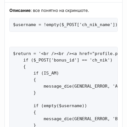
Описание
: все понятно на скриншоте.
$username = !empty($_POST['ch_nik_name']) ? 
$return = '<br /><br /><a href="profile.php?m
    if ($_POST['bonus_id'] == 'ch_nik')

    {

        if (IS_AM)

        {

            message_die(GENERAL_ERROR, 'Админ
        }

        if (empty($username))

        {

            message_die(GENERAL_ERROR, 'Вы до
        }
