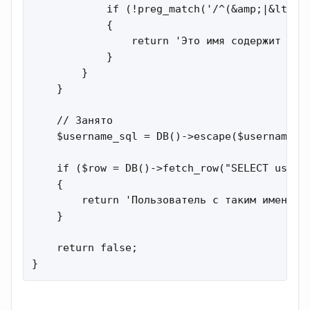
            if (!preg_match('/^(&amp;|&lt;|&g
            {

                return 'Это имя содержит непо
            }

        }

    }

    // Занято

    $username_sql = DB()->escape($username);

    if ($row = DB()->fetch_row("SELECT userna
    {

        return 'Пользователь с таким именем у
    }

    return false;

}