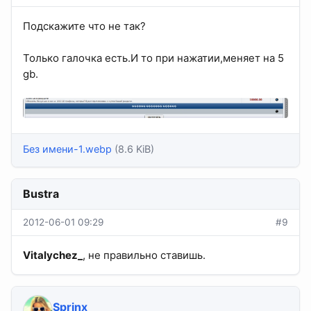
Подскажите что не так?
Только галочка есть.И то при нажатии,меняет на 5
gb.
Без имени-1.webp
(8.6 KiB)
Bustra
2012-06-01 09:29
#9
Vitalychez_
, не правильно ставишь.
Sprinx