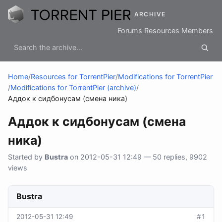
ARCHIVE
Forums
Resources
Members
Home
/
Resources for TorrentPier
/
Modifications for TorrentPier
/
Modifications for TorrentPier (archive)
/
Аддок к сидбонусам (смена ника)
Аддок к сидбонусам (смена
ника)
Started by
Bustra
on 2012-05-31 12:49 — 50 replies, 9902
views
Bustra
2012-05-31 12:49
#1