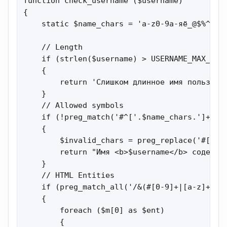
function check_username ($username)

{

    static $name_chars = 'a-z0-9а-яё_@$%^&;()
    // Length

    if (strlen($username) > USERNAME_MAX_LENG
    {

        return 'Слишком длинное имя пользоват
    }

    // Allowed symbols

    if (!preg_match('#^['.$name_chars.']+$#i'
    {

        $invalid_chars = preg_replace('#['.$n
        return "Имя <b>$username</b> содержит
    }

    // HTML Entities

    if (preg_match_all('/&(#[0-9]+|[a-z]+);/i
    {

        foreach ($m[0] as $ent)

        {
