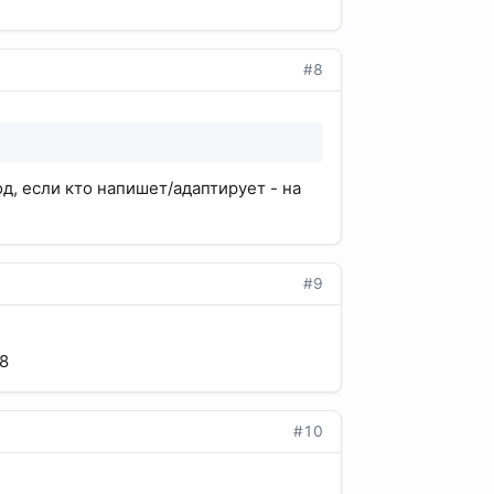
#8
од, если кто напишет/адаптирует - на
#9
28
#10