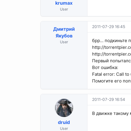
krumax
User
2011-07-29 16:45
Дмитрий
Якубов
брр... подкиньте 
User
http://torrentpier
http://torrentpier
Первый попытался
Вот ошибка:
Fatal error: Call t
Помогите его попр
2011-07-29 16:54
В движке такому 
druid
User