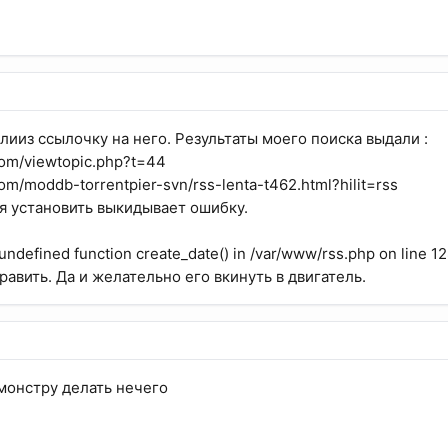
плииз ссылочку на него. Результаты моего поиска выдали :
.com/viewtopic.php?t=44
.com/moddb-torrentpier-svn/rss-lenta-t462.html?hilit=rss
 установить выкидывает ошибку.
o undefined function create_date() in /var/www/rss.php on line 1
авить. Да и желательно его вкинуть в двигатель.
монстру делать нечего