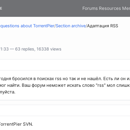
Forums
Resources
Me
E
questions about TorrentPier
/
Section archive
/
Адаптация RSS
1:33 — 63 replies, 16338 views
одня бросился в поисках rss но так и не нашёл. Есть ли он
мог найти. Ваш форум неможет искать слово "rss" мол слишк
луйста.
TorrentPier SVN.