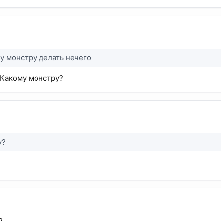
у монстру делать нечего
 Какому монстру?
у?
?