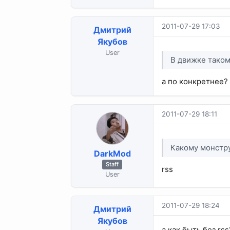
2011-07-29 17:03
Дмитрий
Якубов
User
В движке таком
а по конкретнее?
2011-07-29 18:11
Какому монстр
DarkMod
Staff
rss
User
2011-07-29 18:24
Дмитрий
Якубов
а как быть без rss