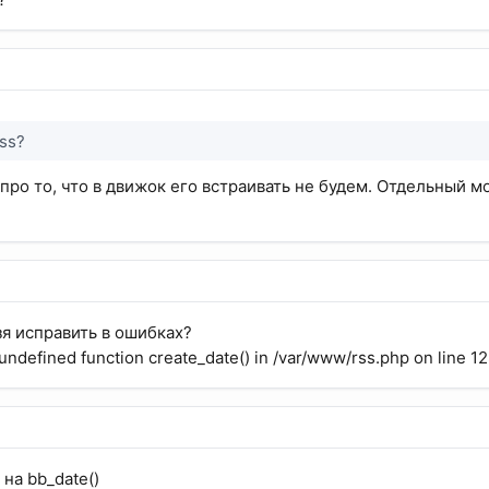
rss?
про то, что в движок его встраивать не будем. Отдельный м
зя исправить в ошибках?
o undefined function create_date() in /var/www/rss.php on line 1
 на bb_date()