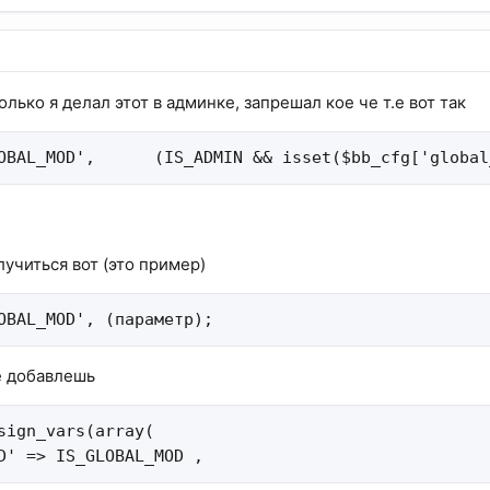
олько я делал этот в админке, запрешал кое че т.е вот так
OBAL_MOD',      (IS_ADMIN && isset($bb_cfg['global
лучиться вот (это пример)
OBAL_MOD', (параметр);
e добавлешь
sign_vars(array(

D' => IS_GLOBAL_MOD ,