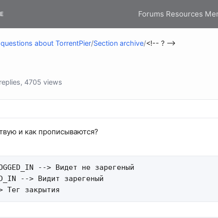
Forums
Resources
Me
E
questions about TorrentPier
/
Section archive
/
<!-- ? -->
eplies, 4705 views
твую и как прописываются?
OGGED_IN --> Видет не зарегеный

D_IN --> Видит зарегеный

> Тег закрытия