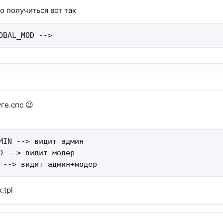
о получиться вот так
OBAL_MOD -->
ге.спс 😉
MIN --> видит админ

D --> видит модер

 --> видит админ+модер
.tpl