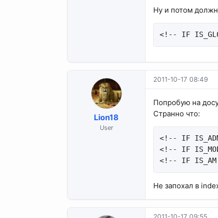
Ну и потом должн
<!-- IF IS_GL
2011-10-17 08:49
Попробую на досу
Странно что:
Lion18
User
<!-- IF IS_AD
<!-- IF IS_MO
<!-- IF IS_AM
Не запохал в index
2011-10-17 09:55