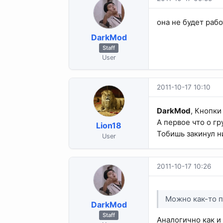
она не будет рабо
DarkMod
Staff
User
2011-10-17 10:10
DarkMod
, Кнопки
А первое что о г
Lion18
Тобишь закинул н
User
2011-10-17 10:26
Можно как-то п
DarkMod
Staff
Аналогично как и 