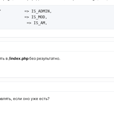
'          => IS_ADMIN,

           => IS_MOD,

            => IS_AM,
ять в
/index.php
без результатно.
влять, если оно уже есть?