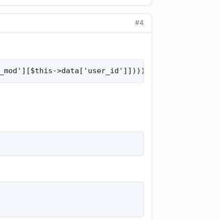
#4
_mod'][$this->data['user_id']])));