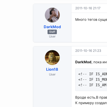
2011-10-16 21:17
Много тегов суще
DarkMod
Staff
User
2011-10-16 21:23
DarkMod
, пока и
Lion18
<!-- IF IS_AD
User
<!-- IF IS_MO
<!-- IF IS_AM
Вроде есть.В пра
К примеру создал