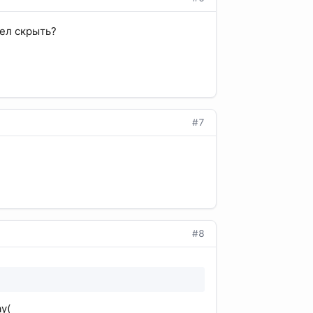
тел скрыть?
#7
#8
y(