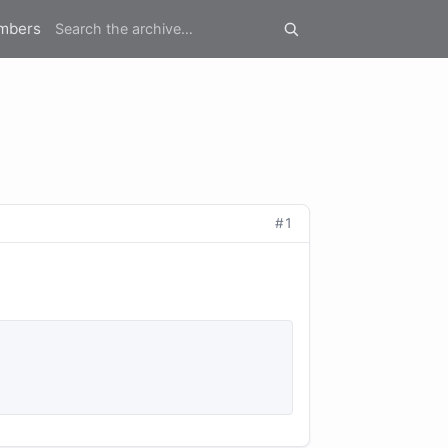
mbers
#1