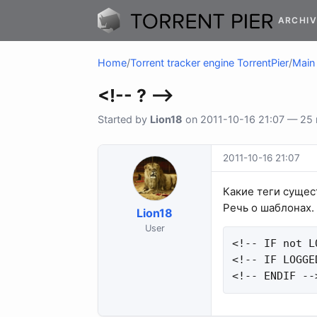
ARCHIV
Home
/
Torrent tracker engine TorrentPier
/
Main 
<!-- ? -->
Started by
Lion18
on 2011-10-16 21:07 — 25 r
2011-10-16 21:07
Какие теги сущес
Речь о шаблонах.
Lion18
User
<!-- IF not L
<!-- IF LOGGE
<!-- ENDIF --