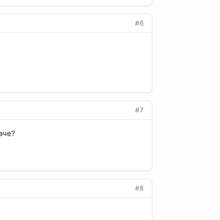
#6
#7
аче?
#8