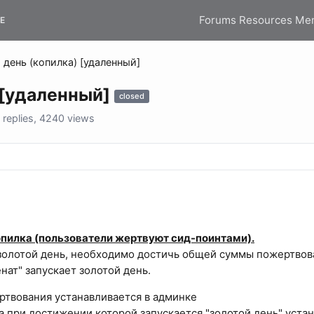
Forums
Resources
Me
E
 день (копилка) [удаленный]
 [удаленный]
closed
replies, 4240 views
опилка (пользователи жертвуют сид-поинтами).
золотой день, необходимо достичь общей суммы пожертвова
ат" запускает золотой день.
твования устанавливается в админке
 при достижении которой запускается "золотой день" устан