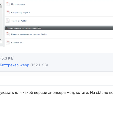
(5.3 KiB)
 Биттрекер.webp
(152.1 KiB)
казать для какой версии анонсера мод, кстати. На xbtt не в