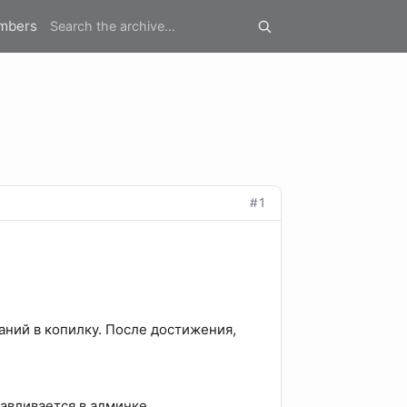
mbers
#1
ний в копилку. После достижения,
авливается в админке.