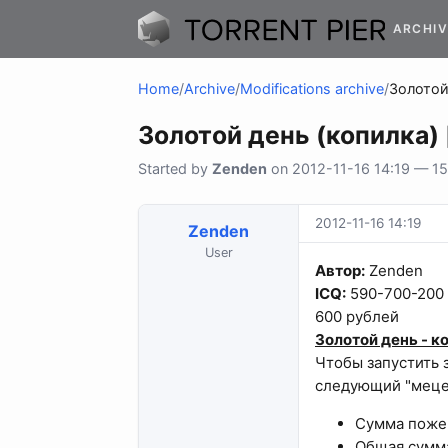
ARCHIV
Home
/
Archive
/
Modifications archive
/
Золотой
Золотой день (копилка)
Started by
Zenden
on 2012-11-16 14:19 — 15 
2012-11-16 14:19
Zenden
User
Автор:
Zenden
ICQ:
590-700-200
600 рублей
Золотой день - к
Чтобы запустить 
следующий "мецен
Сумма пожер
Общая сумма