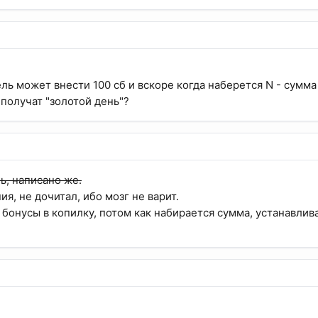
ль может внести 100 сб и вскоре когда наберется N - сумма
 получат "золотой день"?
нь, написано же.
я, не дочитал, ибо мозг не варит.
бонусы в копилку, потом как набирается сумма, устанавлива