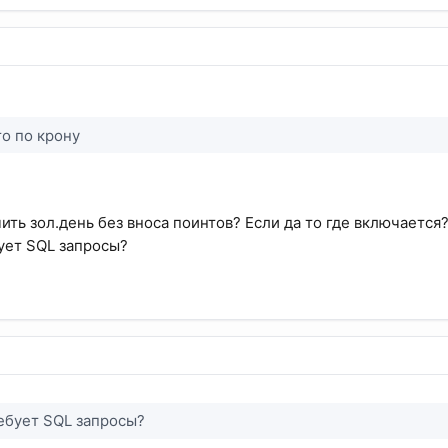
то по крону
чить зол.день без вноса поинтов? Если да то где включается
бует SQL запросы?
ребует SQL запросы?