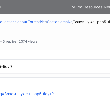
Forums
Resources
Me
E
questions about TorrentPier
/
Section archive
/
Зачем нужен php5-t
 3 replies, 2574 views
-tidy ?
m/?q=Зачем+нужен+php5-tidy+?