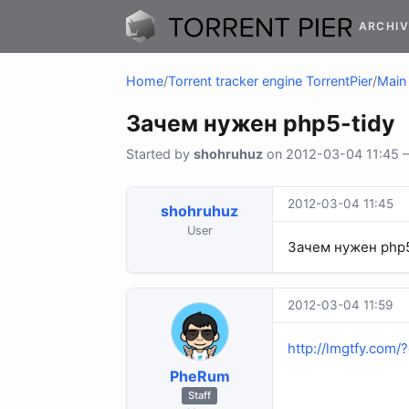
ARCHIV
Home
/
Torrent tracker engine TorrentPier
/
Main 
Зачем нужен php5-tidy
Started by
shohruhuz
on 2012-03-04 11:45 —
2012-03-04 11:45
shohruhuz
User
Зачем нужен php5
2012-03-04 11:59
http://lmgtfy.co
PheRum
Staff