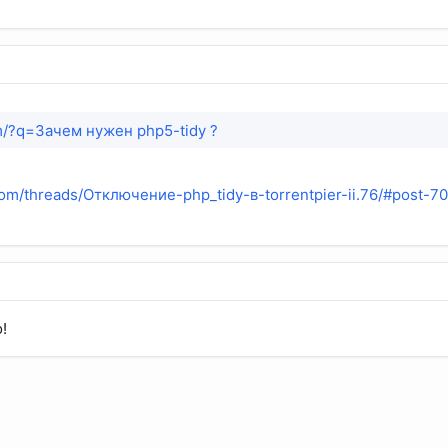
om/?q=Зачем нужен php5-tidy ?
.com/threads/Отключение-php_tidy-в-torrentpier-ii.76/#post-7
!