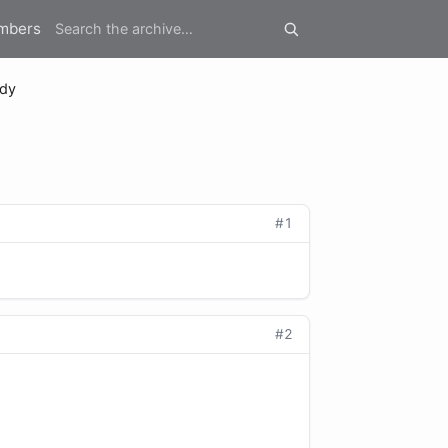
mbers
idy
#1
#2