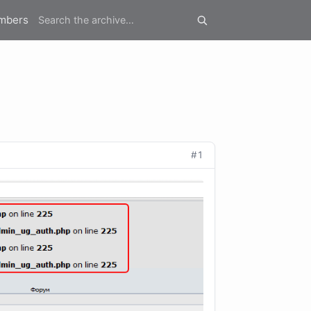
mbers
#1