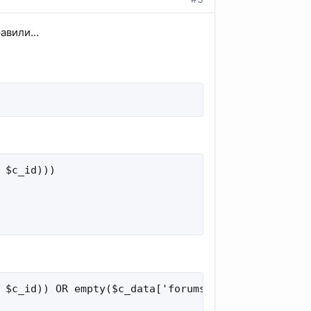
авили...
 $c_id)))

 $c_id)) OR empty($c_data['forums']))
