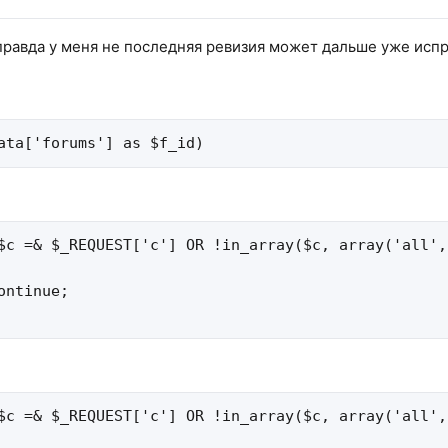
 правда у меня не последняя ревизия может дальше уже испр
ata['forums'] as $f_id)
$c =& $_REQUEST['c'] OR !in_array($c, array('all',
ontinue;

$c =& $_REQUEST['c'] OR !in_array($c, array('all',