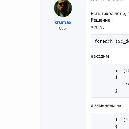
Есть такое дело,
Решение:
krumax
перед
User
foreach ($c_d
находим
        if (!
        {

            c
        }
и заменяем на
        if (!
        {
