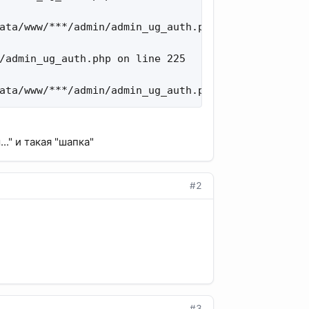
ata/www/***/admin/admin_ug_auth.php on line 225

/admin_ug_auth.php on line 225

ata/www/***/admin/admin_ug_auth.php on line 225
." и такая "шапка"
#2
#3