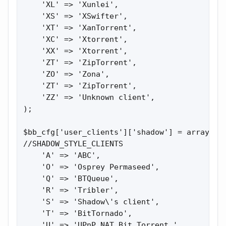
    'XL' => 'Xunlei',

    'XS' => 'XSwifter',

    'XT' => 'XanTorrent',

    'XC' => 'Xtorrent',

    'XX' => 'Xtorrent',

    'ZT' => 'ZipTorrent',

    'ZO' => 'Zona',

    'ZT' => 'ZipTorrent',

    'ZZ' => 'Unknown client',

);

$bb_cfg['user_clients']['shadow'] = array(   
//SHADOW_STYLE_CLIENTS

    'A' => 'ABC',

    'O' => 'Osprey Permaseed',

    'Q' => 'BTQueue',

    'R' => 'Tribler',

    'S' => 'Shadow\'s client',

    'T' => 'BitTornado',

    'U' => 'UPnP NAT Bit Torrent ',   
