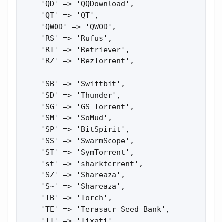
    'QD' => 'QQDownload',

    'QT' => 'QT',

    'QWOD' => 'QWOD',

    'RS' => 'Rufus',

    'RT' => 'Retriever',

    'RZ' => 'RezTorrent',

    'SB' => 'Swiftbit',

    'SD' => 'Thunder',

    'SG' => 'GS Torrent',

    'SM' => 'SoMud',

    'SP' => 'BitSpirit',

    'SS' => 'SwarmScope',

    'ST' => 'SymTorrent',

    'st' => 'sharktorrent',

    'SZ' => 'Shareaza',

    'S~' => 'Shareaza',

    'TB' => 'Torch',

    'TE' => 'Terasaur Seed Bank',

    'TI' => 'Tixati',
