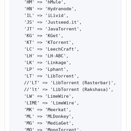
    'HM' => 'hMule',

    'HN' => 'Hydranode',

    'IL' => 'iLivid',

    'JS' => 'Justseed.it',

    'JT' => 'JavaTorrent',

    'KG' => 'KGet',

    'KT' => 'KTorrent',

    'LC' => 'LeechCraft',

    'LH' => 'LH-ABC',

    'LK' => 'Linkage',

    'LP' => 'Lphant',

    'LT' => 'LibTorrent',

    //'LT' => 'LibTorrent (Rasterbar)',

    //'lt' => 'LibTorrent (Rakshasa)',

    'LW' => 'LimeWire',

    'LIME' => 'LimeWire',

    'MK' => 'Meerkat',

    'ML' => 'MLDonkey',

    'MG' => 'MediaGet',

    'MO' => 'MonoTorrent',
