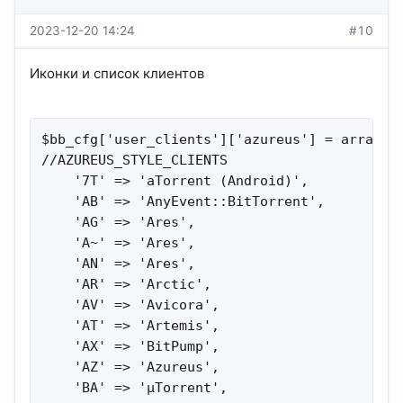
2023-12-20 14:24
#10
Иконки и список клиентов
$bb_cfg['user_clients']['azureus'] = array(

//AZUREUS_STYLE_CLIENTS

    '7T' => 'aTorrent (Android)',

    'AB' => 'AnyEvent::BitTorrent',

    'AG' => 'Ares',

    'A~' => 'Ares',

    'AN' => 'Ares',

    'AR' => 'Arctic',

    'AV' => 'Avicora',

    'AT' => 'Artemis',

    'AX' => 'BitPump',

    'AZ' => 'Azureus',

    'BA' => 'µTorrent',
