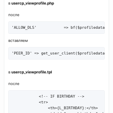
в
usercp_viewprofile.php
после
'ALLOW_DLS'            => bf($profiledata['u
вставляем
'PEER_ID' => get_user_client($profiledata['p
в
usercp_viewprofile.tpl
после
            <!-- IF BIRTHDAY -->

            <tr>

                <th>{L_BIRTHDAY}:</th>
