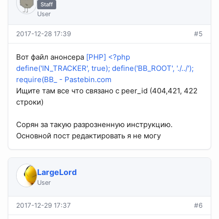
Staff
User
2017-12-28 17:39
#5
Вот файл анонсера
[PHP] <?php
define('IN_TRACKER', true); define('BB_ROOT', './../');
require(BB_ - Pastebin.com
Ищите там все что связано с peer_id (404,421, 422
строки)
Сорян за такую разрозненную инструкцию.
Основной пост редактировать я не могу
LargeLord
User
2017-12-29 17:37
#6