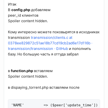
Итак
В
config.php
добавляем
peer_id клиентов
Spoiler content hidden.
Кому интересно можете поковырятся в исходниках
transmission
transmission/clients.c at
0378ee829872c51ae18b77cd19cb2ad6e17d116b ·
transmission/transmission · GitHub
и пополнить
базу. Но большую часть я оттуда забрал
в
function.php
вставляем
Spoiler content hidden.
в dispaying_torrent.php вставляем после
'NAME'         => ($peer['update_time']) ? $