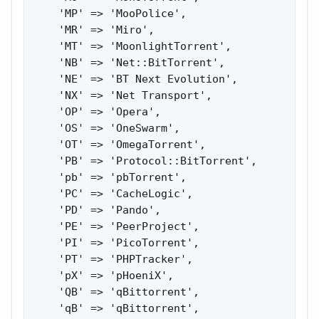
    'MP' => 'MooPolice',

    'MR' => 'Miro',

    'MT' => 'MoonlightTorrent',

    'NB' => 'Net::BitTorrent',

    'NE' => 'BT Next Evolution',   

    'NX' => 'Net Transport',

    'OP' => 'Opera',

    'OS' => 'OneSwarm',

    'OT' => 'OmegaTorrent',

    'PB' => 'Protocol::BitTorrent',

    'pb' => 'pbTorrent',

    'PC' => 'CacheLogic',

    'PD' => 'Pando',

    'PE' => 'PeerProject',

    'PI' => 'PicoTorrent',

    'PT' => 'PHPTracker',

    'pX' => 'pHoeniX',

    'QB' => 'qBittorrent',

    'qB' => 'qBittorrent',
