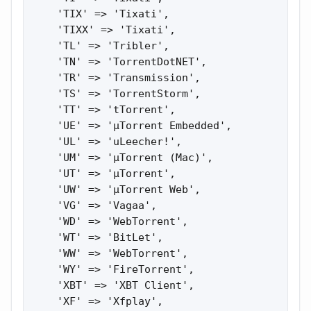
    'TIX' => 'Tixati',

    'TIXX' => 'Tixati',

    'TL' => 'Tribler',

    'TN' => 'TorrentDotNET',

    'TR' => 'Transmission',

    'TS' => 'TorrentStorm',

    'TT' => 'tTorrent',

    'UE' => 'µTorrent Embedded',

    'UL' => 'uLeecher!',

    'UM' => 'µTorrent (Mac)',

    'UT' => 'µTorrent',

    'UW' => 'µTorrent Web',

    'VG' => 'Vagaa',

    'WD' => 'WebTorrent',

    'WT' => 'BitLet',

    'WW' => 'WebTorrent',

    'WY' => 'FireTorrent',

    'XBT' => 'XBT Client',

    'XF' => 'Xfplay',
