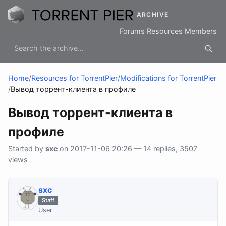
ARCHIVE
Forums
Resources
Members
Home
/
Resources for TorrentPier
/
Modifications for TorrentPier
/
Вывод торрент-клиента в профиле
Вывод торрент-клиента в
профиле
Started by
sхс
on 2017-11-06 20:26 — 14 replies, 3507
views
sхс
Staff
User