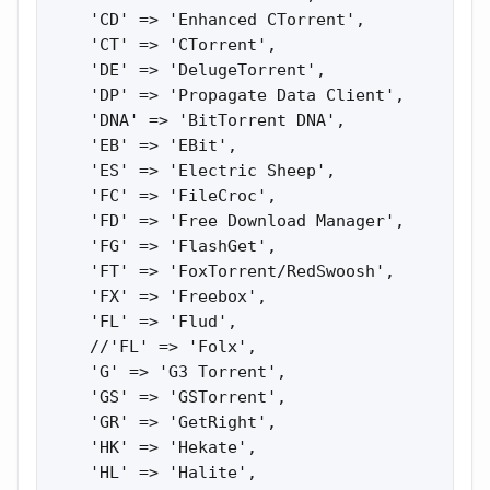
    'CD' => 'Enhanced CTorrent',

    'CT' => 'CTorrent',

    'DE' => 'DelugeTorrent',

    'DP' => 'Propagate Data Client',

    'DNA' => 'BitTorrent DNA',

    'EB' => 'EBit',

    'ES' => 'Electric Sheep',

    'FC' => 'FileCroc',

    'FD' => 'Free Download Manager',

    'FG' => 'FlashGet',

    'FT' => 'FoxTorrent/RedSwoosh',

    'FX' => 'Freebox',

    'FL' => 'Flud',

    //'FL' => 'Folx',

    'G' => 'G3 Torrent',

    'GS' => 'GSTorrent',

    'GR' => 'GetRight',

    'HK' => 'Hekate',

    'HL' => 'Halite',
