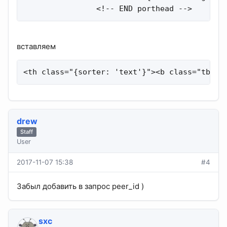
                <!-- END porthead -->
вставляем
<th class="{sorter: 'text'}"><b class="tbs-t
drew
Staff
User
2017-11-07 15:38
#4
Забыл добавить в запрос peer_id )
sхс