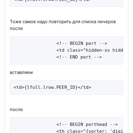
Тоже самое надо повторить для списка личеров
после
                <!-- BEGIN port -->

                <td class="hidden-xs hidden-s
                <!-- END port -->
вставляем
<td>{lfull.lrow.PEER_ID}</td>
после
                <!-- BEGIN porthead -->

                <th class="{sorter: 'digit'} 