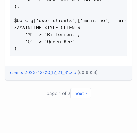
);

$bb_cfg['user_clients']['mainline'] = array( 
//MAINLINE_STYLE_CLIENTS

    'M' => 'BitTorrent',

    'Q' => 'Queen Bee'

);
clients.2023-12-20_17_21_31.zip
(60.6 KiB)
page 1 of 2
next ›