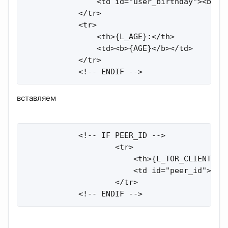
                <td id="user_birthday"><b cla
            </tr>

            <tr>

                <th>{L_AGE}:</th>

                <td><b>{AGE}</b></td>

            </tr>

            <!-- ENDIF -->
вставляем
            <!-- IF PEER_ID -->   

                    <tr>

                        <th>{L_TOR_CLIENT}:</
                        <td id="peer_id">{PEE
                    </tr>

            <!-- ENDIF -->