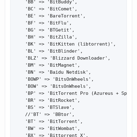
    'BB' => 'BitBuddy',

    'BC' => 'BitComet',

    'BE' => 'BareTorrent',

    'BF' => 'BitFlu',

    'BG' => 'BTGetit',

    'BH' => 'BitZilla',

    'BK' => 'BitKitten (libtorrent)',

    'BL' => 'BitBlinder',

    'BLZ' => 'Blizzard Downloader',

    'BM' => 'BitMagnet',

    'BN' => 'Baidu Netdisk',

    'BOWP' => 'BitsOnWheels',

    'BOW' => 'BitsOnWheels',

    'BP' => 'BitTorrent Pro (Azureus + Spywar
    'BR' => 'BitRocket',

    'BS' => 'BTSlave',

    //'BT' => 'BBtor',

    'BT' => 'BitTorrent',

    'BW' => 'BitWombat',

    'BX' => 'Bittorrent X',
