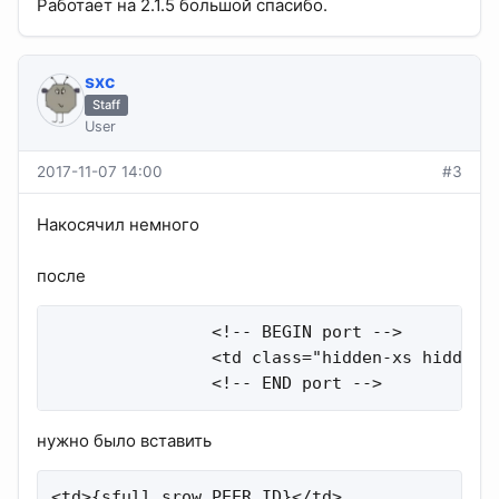
Работает на 2.1.5 большой спасибо.
sхс
Staff
User
2017-11-07 14:00
#3
Накосячил немного
после
                <!-- BEGIN port -->

                <td class="hidden-xs hidden-s
                <!-- END port -->
нужно было вставить
<td>{sfull.srow.PEER_ID}</td>