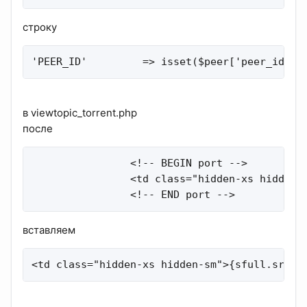
строку
'PEER_ID'         => isset($peer['peer_id'])
в viewtopic_torrent.php
после
                <!-- BEGIN port -->

                <td class="hidden-xs hidden-s
                <!-- END port -->
вставляем
<td class="hidden-xs hidden-sm">{sfull.srow.