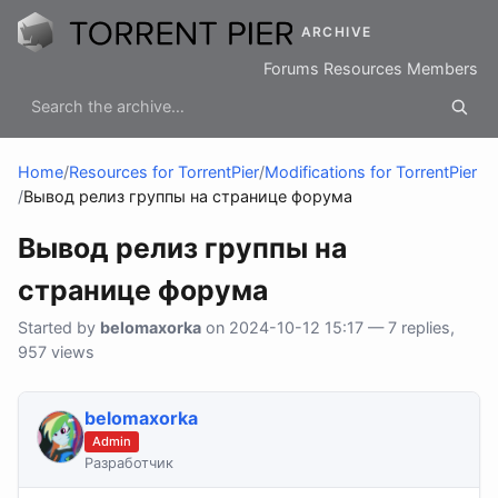
ARCHIVE
Forums
Resources
Members
Home
/
Resources for TorrentPier
/
Modifications for TorrentPier
/
Вывод релиз группы на странице форума
Вывод релиз группы на
странице форума
Started by
belomaxorka
on 2024-10-12 15:17 — 7 replies,
957 views
belomaxorka
Admin
Разработчик