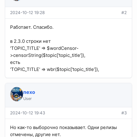
2024-10-12 19:28
#2
Работает. Спасибо.
в 2.3.0 строки нет
'TOPIC_TITLE' => $wordCensor-
>censorString($topic['topic_title']),
есть
'TOPIC_TITLE' => wbr($topic['topic_title']),
nexo
User
2024-10-12 19:43
#3
Но как-то выборочно показывает. Одни релизы
отмечены, другие нет.