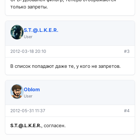
только запреты.
S.T.@.L.K.E.R
.
User
2012-03-18 20:10
#3
В список попадают даже те, у кого не запретов.
Oblom
User
2012-05-31 11:37
#4
S.T.@.L.K.E.R
.
, согласен.