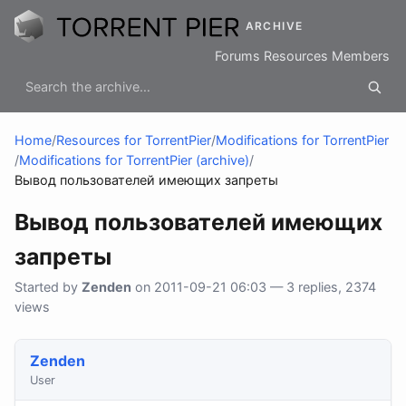
ARCHIVE
Forums
Resources
Members
Home
/
Resources for TorrentPier
/
Modifications for TorrentPier
/
Modifications for TorrentPier (archive)
/
Вывод пользователей имеющих запреты
Вывод пользователей имеющих
запреты
Started by
Zenden
on 2011-09-21 06:03 — 3 replies, 2374
views
Zenden
User