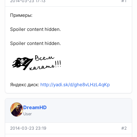
2014-03-23 17:13
#1
Примеры:
Spoiler content hidden.
Spoiler content hidden.
Яндекс диск:
http://yadi.sk/d/ghe8vLHzL4qKp
DreamHD
User
2014-03-23 23:19
#2