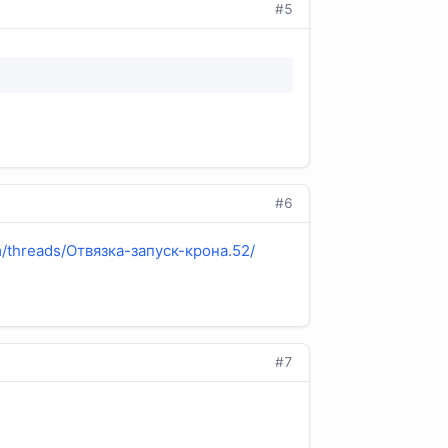
#5
#6
om/threads/Отвязка-запуск-крона.52/
#7