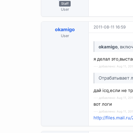
Staff
User
2011-08-11 16:59
okamigo
User
okamigo
, вклю
я делал это,выст
--- добавлено: Aug 11, 201
Отрабатывает л
дай icq,если не т
--- добавлено: Aug 11, 201
вот логи
--- добавлено: Aug 11, 201
http://files.mail.r