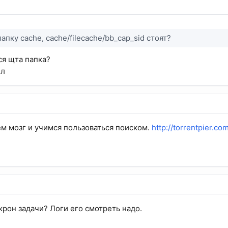
папку cache, cache/filecache/bb_cap_sid cтоят?
ся щта папка?
ил
ем мозг и учимся пользоваться поиском.
http://torrentpier.c
крон задачи? Логи его смотреть надо.