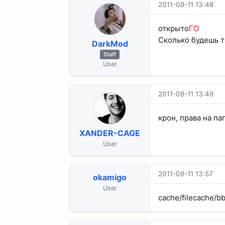
2011-08-11 13:48
открыто
ГО
Сколько будешь т
DarkMod
Staff
User
2011-08-11 13:49
крон, права на па
XANDER-CAGE
User
2011-08-11 13:57
okamigo
User
cache/filecache/b