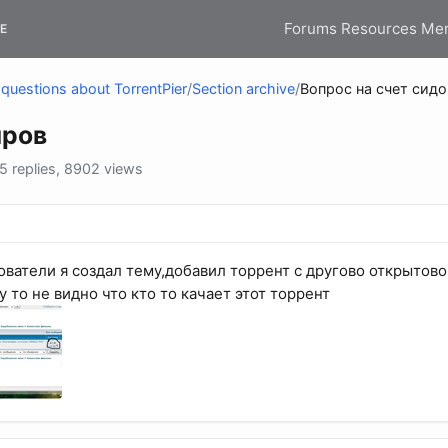
Forums
Resources
Me
E
questions about TorrentPier
/
Section archive
/
Вопрос на счет сидо
иров
 replies, 8902 views
ватели я создал тему,добавил торрент с другово открытово 
 то не видно что кто то качает этот торрент