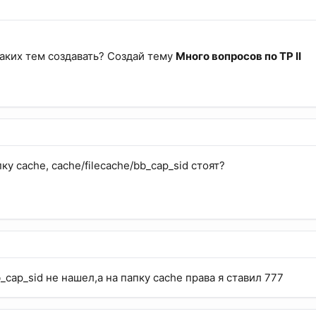
аких тем создавать? Создай тему
Много вопросов по TP II
пку cache, cache/filecache/bb_cap_sid cтоят?
b_cap_sid не нашел,а на папку cache права я ставил 777