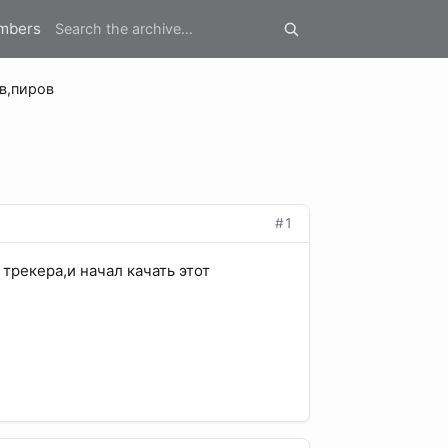
mbers
в,пиров
#1
трекера,и начал качать этот