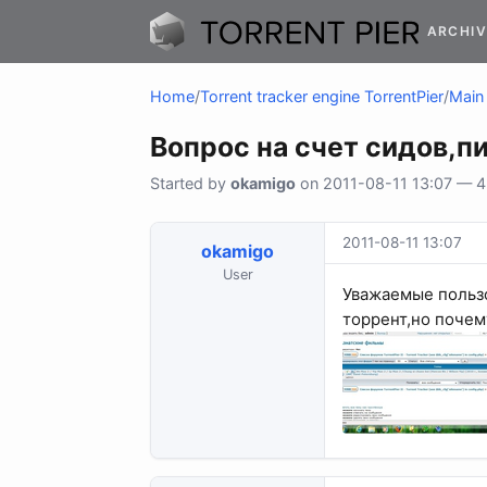
ARCHIV
Home
/
Torrent tracker engine TorrentPier
/
Main 
Вопрос на счет сидов,п
Started by
okamigo
on 2011-08-11 13:07 — 45
2011-08-11 13:07
okamigo
User
Уважаемые пользо
торрент,но почему