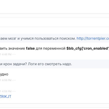
чаем мозг и учимся пользоваться поиском.
http://torrentpier
авить значение
false
для переменной
$bb_cfg['cron_enabled'
1 4:48 PM ---
и крон задачи? Логи его смотреть надо.
рудно
1 4:59 PM ---
1 4:59 PM ---
u/ZRIKJT