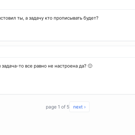
ыстовил ты, а задачу кто прописывать будет?
я задача-то все равно не настроена да? 🙂
page 1 of 5
next ›